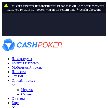
info@rucashpoker.com
Покер-румы
Бонусы и промо
Мобильный покер
Новости
Статьи
Онлайн покер
Играть
Скачать
Отзывы
Еще