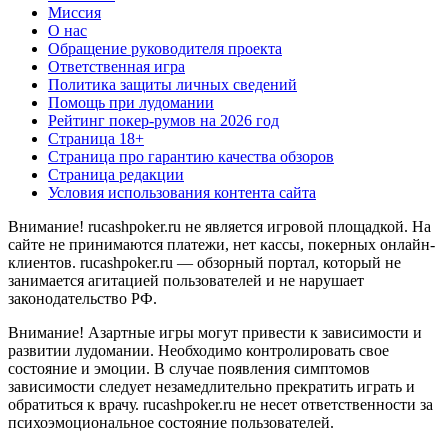
Миссия
О нас
Обращение руководителя проекта
Ответственная игра
Политика защиты личных сведений
Помощь при лудомании
Рейтинг покер-румов на 2026 год
Страница 18+
Страница про гарантию качества обзоров
Страница редакции
Условия использования контента сайта
Внимание! rucashpoker.ru не является игровой площадкой. На
сайте не принимаются платежи, нет кассы, покерных онлайн-
клиентов. rucashpoker.ru — обзорный портал, который не
занимается агитацией пользователей и не нарушает
законодательство РФ.
Внимание! Азартные игры могут привести к зависимости и
развитии лудомании. Необходимо контролировать свое
состояние и эмоции. В случае появления симптомов
зависимости следует незамедлительно прекратить играть и
обратиться к врачу. rucashpoker.ru не несет ответственности за
психоэмоциональное состояние пользователей.