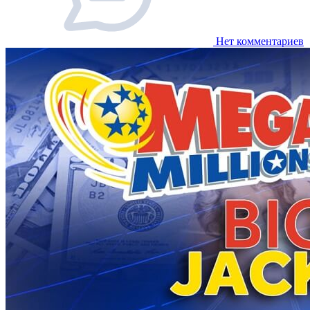
Нет комментариев