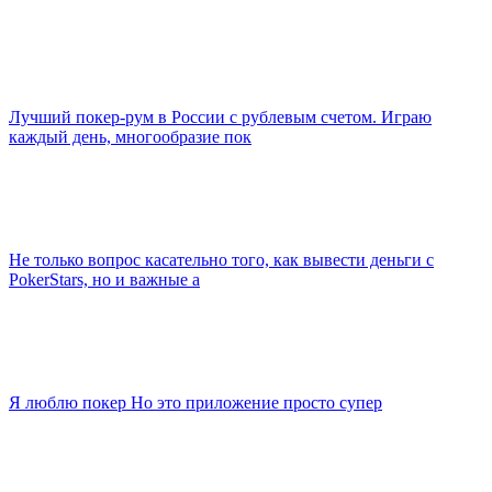
Лучший покер-рум в России с рублевым счетом. Играю
каждый день, многообразие пок
Не только вопрос касательно того, как вывести деньги с
PokerStars, но и важные а
Я люблю покер Но это приложение просто супер