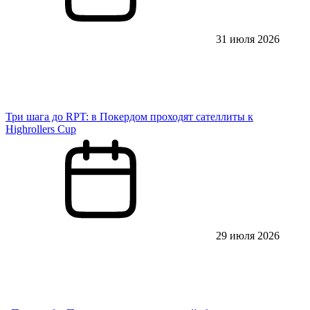
31 июля 2026
Три шага до RPT: в Покердом проходят сателлиты к
Highrollers Cup
29 июля 2026