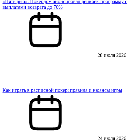
«Пять рыб»: Покердом анонсировал рейкбек-программу с
выплатами возврата до 70%
28 июля 2026
Как играть в расписной покер: правила и нюансы игры
24 июля 2026