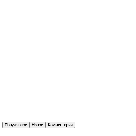
Популярное
Новое
Комментарии