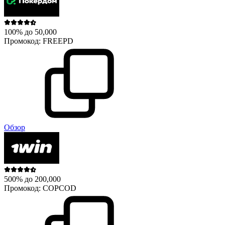
100% до 50,000
Промокод:
FREEPD
Обзор
500% до 200,000
Промокод:
COPCOD