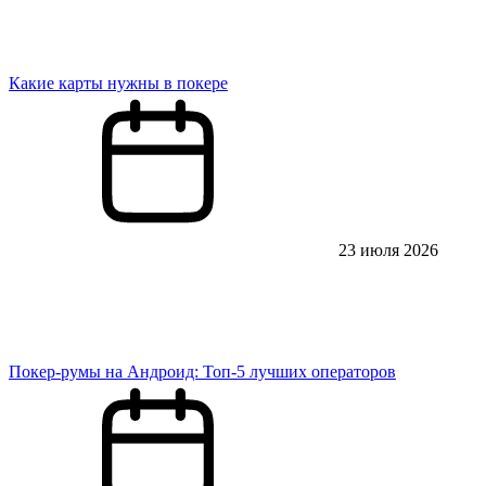
Какие карты нужны в покере
23 июля 2026
Покер-румы на Андроид: Топ-5 лучших операторов