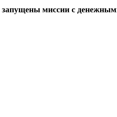
er запущены миссии с денежны