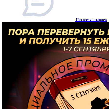
Нет комментариев