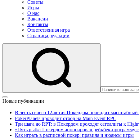
Советы
Игры
О нас
Вакансии
Контакты
Ответственная игра
Страница редакции
Новые публикации
В честь своего 12-летия Покердом проводит масштабный 
PokerPlanets проводит отбор на Main Event RPC
Три шага до RPT: в Покердом проходят сателлиты к Highro
«Пять рыб»: Покердом анонсировал рейкбек-программу с
Как играть в расписной покер: правила и нюансы игры