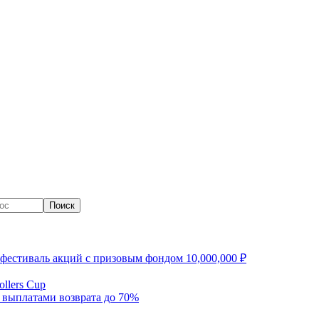
Поиск
фестиваль акций с призовым фондом 10,000,000 ₽
llers Cup
 выплатами возврата до 70%