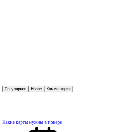
Популярное
Новое
Комментарии
Какие карты нужны в покере