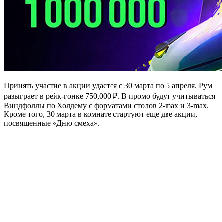
Принять участие в акции удастся с 30 марта по 5 апреля. Рум
разыграет в рейк-гонке 750,000 ₽. В промо будут учитываться
Виндфоллы по Холдему с форматами столов 2-max и 3-max.
Кроме того, 30 марта в комнате стартуют еще две акции,
посвященные «Дню смеха».