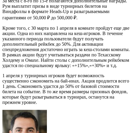
За места с 8-го по 15-е полагаются дополнительные награды.
Рум выплатит призы в виде турнирных билетов на
Виндфоллы в формате Heads-Up и разыгрываемыми
гарантиями от 50,000 ₽ до 500,000 ₽.
Кроме того, с 30 марта по 1 апреля в комнате пройдут еще две
акции. Одна из них направлена на кеш-игроков. В течение
указанного периода пользователи будут получать
дополнительный рейкбек до 50%. Для активации
спецпредложения достаточно играть за кеш-столами комнаты.
В рамках акции будут учитываться раздачи по Техасскому
Холдему и Омахе. Найти столы с дополнительным рейкбеком
удастся по специальному ярлыку: «+15%»,«+30%» и т.д.
1 апреля у турнирных игроков будет возможность
существенно сэкономить на бай-инах. Акция продлится всего
1 день. Сэкономить удастся до 50% от базовой стоимости
билета на событие. В то же время размеры призовых фондов,
которые будут разыгрываться в турнирах, останутся на
прежнем уровне.