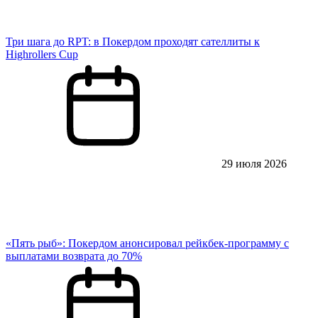
Три шага до RPT: в Покердом проходят сателлиты к
Highrollers Cup
29 июля 2026
«Пять рыб»: Покердом анонсировал рейкбек-программу с
выплатами возврата до 70%