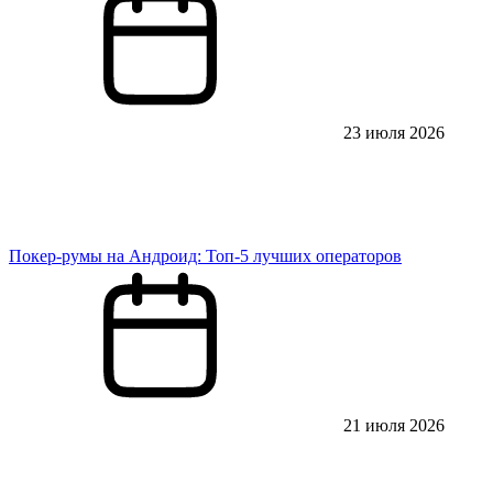
23 июля 2026
Покер-румы на Андроид: Топ-5 лучших операторов
21 июля 2026