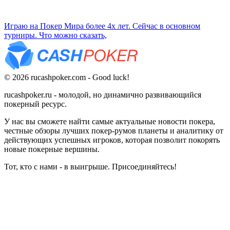
Играю на Покер Мира более 4х лет. Сейчас в основном
турниры. Что можно сказать,
© 2026 rucashpoker.com - Good luck!
rucashpoker.ru - молодой, но динамично развивающийся
покерный ресурс.
У нас вы сможете найти самые актуальные новости покера,
честные обзоры лучших покер-румов планеты и аналитику от
действующих успешных игроков, которая позволит покорять
новые покерные вершины.
Тот, кто с нами - в выигрыше. Присоединяйтесь!