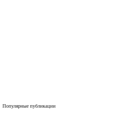
Популярные публикации