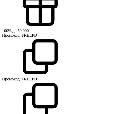
100% до 50,000
Промокод:
FREEPD
Промокод:
FREEPD