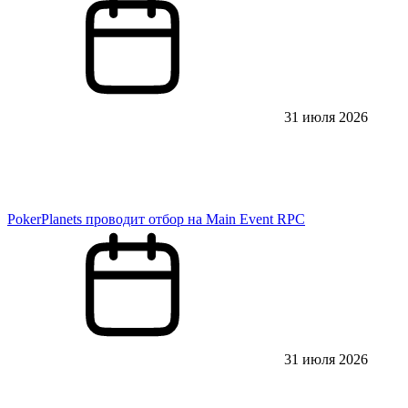
31 июля 2026
PokerPlanets проводит отбор на Main Event RPC
31 июля 2026