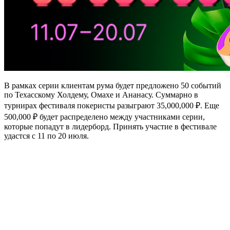
В рамках серии клиентам рума будет предложено 50 событий
по Техасскому Холдему, Омахе и Ананасу. Суммарно в
турнирах фестиваля покеристы разыграют 35,000,000 ₽. Еще
500,000 ₽ будет распределено между участниками серии,
которые попадут в лидерборд. Принять участие в фестивале
удастся с 11 по 20 июля.