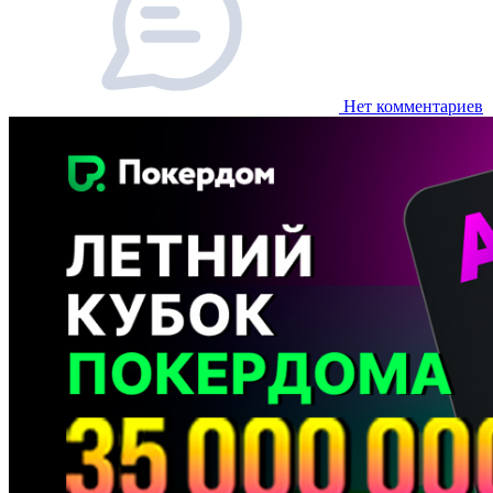
Нет комментариев