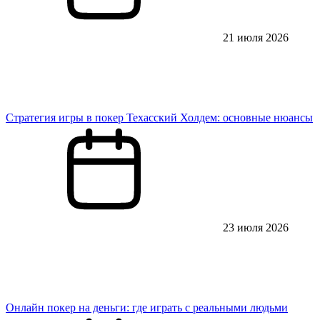
21 июля 2026
Стратегия игры в покер Техасский Холдем: основные нюансы
23 июля 2026
Онлайн покер на деньги: где играть с реальными людьми