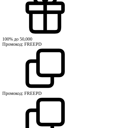
100% до 50,000
Промокод:
FREEPD
Промокод:
FREEPD