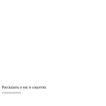
Рассказать о нас в соцсетях