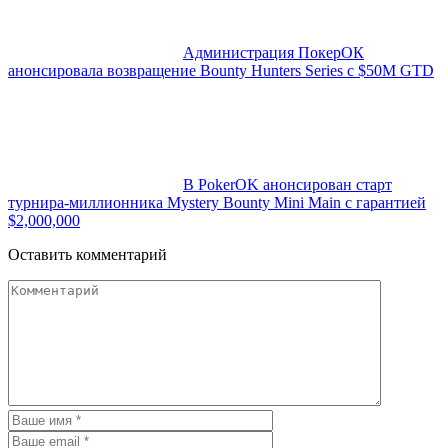
Администрация ПокерОК
анонсировала возвращение Bounty Hunters Series c $50M GTD
В PokerOK анонсирован старт
турнира-миллионника Mystery Bounty Mini Main с гарантией
$2,000,000
Оставить комментарий