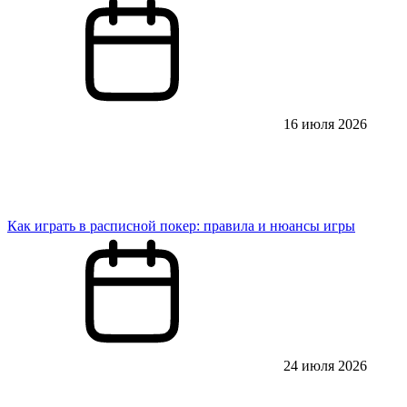
16 июля 2026
Как играть в расписной покер: правила и нюансы игры
24 июля 2026