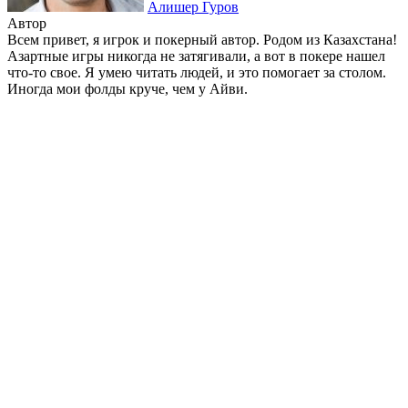
Алишер Гуров
Автор
Всем привет, я игрок и покерный автор. Родом из Казахстана!
Азартные игры никогда не затягивали, а вот в покере нашел
что-то свое. Я умею читать людей, и это помогает за столом.
Иногда мои фолды круче, чем у Айви.