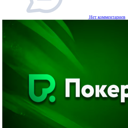
Нет комментариев