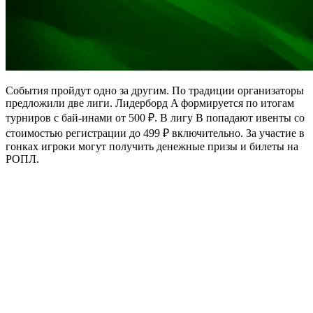
События пройдут одно за другим. По традиции организаторы
предложили две лиги. Лидерборд A формируется по итогам
турниров с бай-инами от 500 ₽. В лигу B попадают ивенты со
стоимостью регистрации до 499 ₽ включительно. За участие в
гонках игроки могут получить денежные призы и билеты на
РОПЛ.