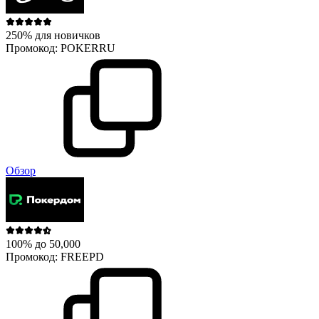
250% для новичков
Промокод:
POKERRU
Обзор
100% до 50,000
Промокод:
FREEPD