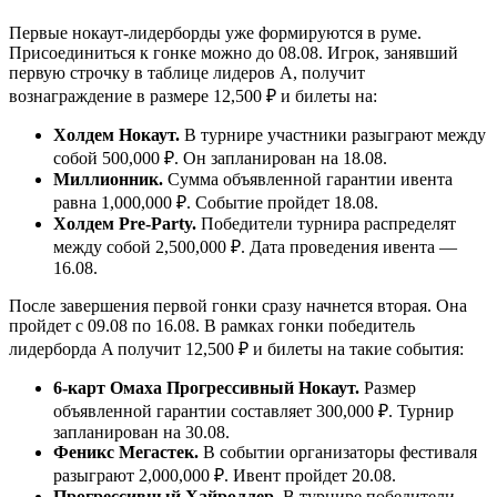
Первые нокаут-лидерборды уже формируются в руме.
Присоединиться к гонке можно до 08.08. Игрок, занявший
первую строчку в таблице лидеров A, получит
вознаграждение в размере 12,500 ₽ и билеты на:
Холдем Нокаут.
В турнире участники разыграют между
собой 500,000 ₽. Он запланирован на 18.08.
Миллионник.
Сумма объявленной гарантии ивента
равна 1,000,000 ₽. Событие пройдет 18.08.
Холдем Pre-Party.
Победители турнира распределят
между собой 2,500,000 ₽. Дата проведения ивента ―
16.08.
После завершения первой гонки сразу начнется вторая. Она
пройдет с 09.08 по 16.08. В рамках гонки победитель
лидерборда A получит 12,500 ₽ и билеты на такие события:
6-карт Омаха Прогрессивный Нокаут.
Размер
объявленной гарантии составляет 300,000 ₽. Турнир
запланирован на 30.08.
Феникс Мегастек.
В событии организаторы фестиваля
разыграют 2,000,000 ₽. Ивент пройдет 20.08.
Прогрессивный Хайроллер.
В турнире победители