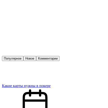
Популярное
Новое
Комментарии
Какие карты нужны в покере