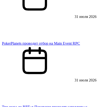
31 июля 2026
PokerPlanets проводит отбор на Main Event RPC
31 июля 2026
Три шага до RPT: в Покердом проходят сателлиты к