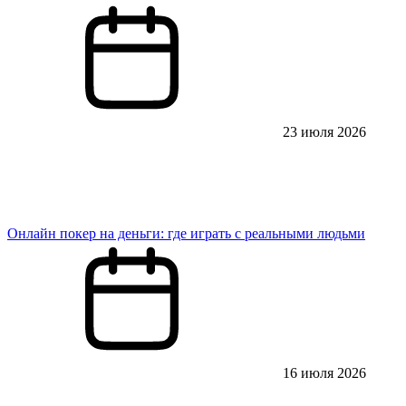
23 июля 2026
Онлайн покер на деньги: где играть с реальными людьми
16 июля 2026