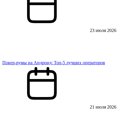
23 июля 2026
Покер-румы на Андроид: Топ-5 лучших операторов
21 июля 2026