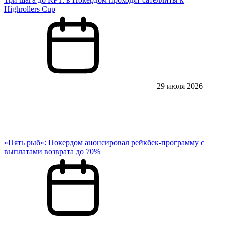
Highrollers Cup
29 июля 2026
«Пять рыб»: Покердом анонсировал рейкбек-программу с
выплатами возврата до 70%