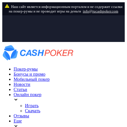
info@rucashpoker.com
Покер-румы
Бонусы и промо
Мобильный покер
Новости
Статьи
Онлайн покер
Играть
Скачать
Отзывы
Еще