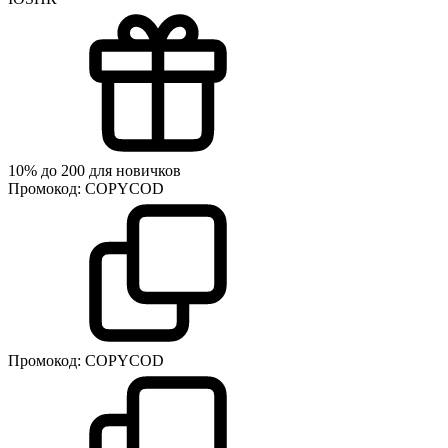
10% до 200 для новичков
Промокод:
COPYCOD
Промокод:
COPYCOD