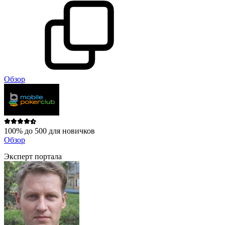
Обзор
100% до 500 для новичков
Обзор
Эксперт портала