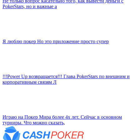
Не только вопрос касательно того, как вывести деньги с
PokerStars, но и важные а
Я люблю покер Но это приложение просто супер
!!!Power Up возвращается!!! Глава PokerStars по внешним и
корпоративным связям Л
Играю на Покер Мира более 4х лет. Сейчас в основном
турниры. Что можно сказать,