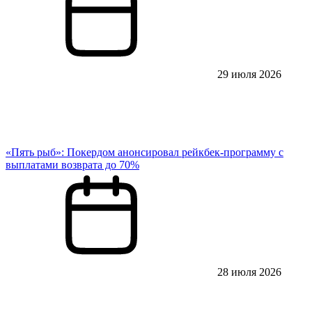
29 июля 2026
«Пять рыб»: Покердом анонсировал рейкбек-программу с
выплатами возврата до 70%
28 июля 2026