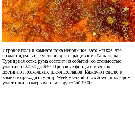
Игровое поле в комнате пока небольшое, зато мягкое, что
создает идеальные условия для наращивания банкролла.
Турнирная сетка рума состоит из событий со стоимостью
участия от $0.30 до $30. Призовые фонды в ивентах
достигают нескольких тысяч долларов. Каждую неделю в
комнате проходит турнир Weekly Grand Showdown, в котором
участники разыгрывают между собой $500.