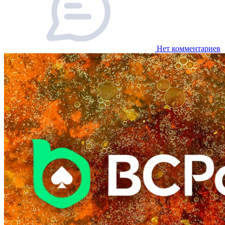
Нет комментариев