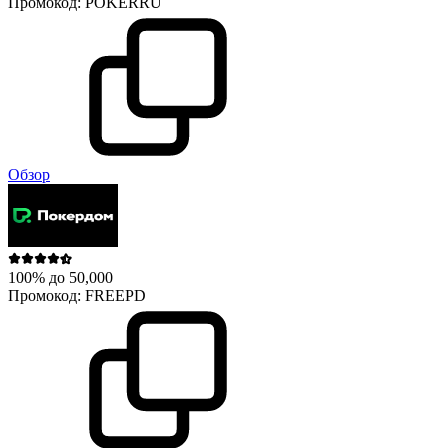
Промокод:
POKERRU
Обзор
100% до 50,000
Промокод:
FREEPD