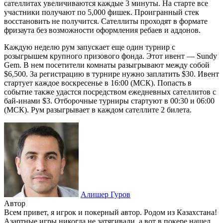
сателлитах увеличиваются каждые 3 минуты. На старте все
участники получают по 5,000 фишек. Проигранный стек
восстановить не получится. Сателлиты проходят в формате
фризаута без возможности оформления ребаев и аддонов.
Каждую неделю рум запускает еще один турнир с
розыгрышем крупного призового фонда. Этот ивент ― Sundy
Gem. В нем посетители комнаты разыгрывают между собой
$6,500. За регистрацию в турнире нужно заплатить $30. Ивент
стартует каждое воскресенье в 16:00 (МСК). Попасть в
событие также удастся посредством ежедневных сателлитов с
бай-инами $3. Отборочные турниры стартуют в 00:30 и 06:00
(МСК). Рум разыгрывает в каждом сателлите 2 билета.
Алишер Гуров
Автор
Всем привет, я игрок и покерный автор. Родом из Казахстана!
Азартные игры никогда не затягивали, а вот в покере нашел