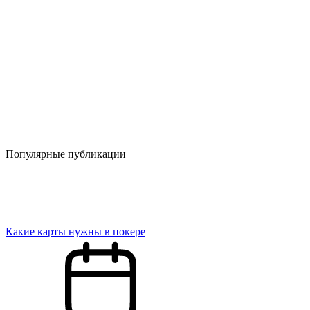
Популярные публикации
Какие карты нужны в покере