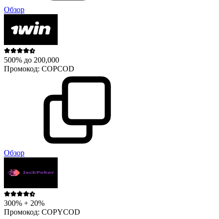
Обзор
500% до 200,000
Промокод:
COPCOD
Обзор
300% + 20%
Промокод:
COPYCOD