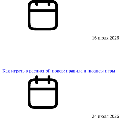
16 июля 2026
Как играть в расписной покер: правила и нюансы игры
24 июля 2026