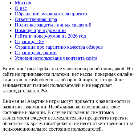
Миссия
О нас
Обращение руководителя проекта
Ответственная игра
Политика защиты личных сведений
Помощь при лудомании
Рейтинг покер-румов на 2026 год
Страница 18+
Страница про гарантию качества обзоров
Страница редакции
Условия использования контента сайта
Внимание! rucashpoker.ru не является игровой площадкой. На
сайте не принимаются платежи, нет кассы, покерных онлайн-
клиентов. rucashpoker.ru — обзорный портал, который не
занимается агитацией пользователей и не нарушает
законодательство РФ.
Внимание! Азартные игры могут привести к зависимости и
развитии лудомании. Необходимо контролировать свое
состояние и эмоции. В случае появления симптомов
зависимости следует незамедлительно прекратить играть и
обратиться к врачу. rucashpoker.ru не несет ответственности за
психоэмоциональное состояние пользователей.