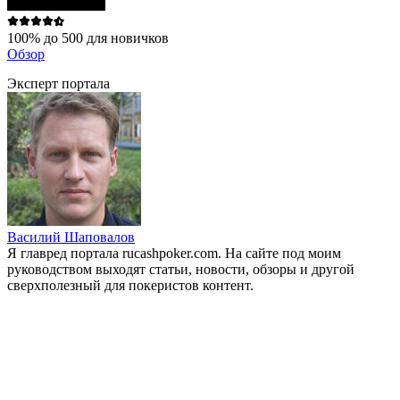
100% до 500 для новичков
Обзор
Эксперт портала
Василий Шаповалов
Я главред портала rucashpoker.com. На сайте под моим
руководством выходят статьи, новости, обзоры и другой
сверхполезный для покеристов контент.