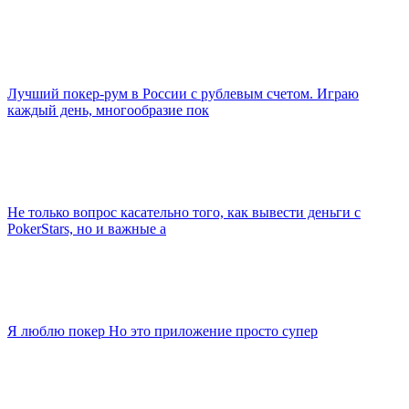
Лучший покер-рум в России с рублевым счетом. Играю
каждый день, многообразие пок
Не только вопрос касательно того, как вывести деньги с
PokerStars, но и важные а
Я люблю покер Но это приложение просто супер