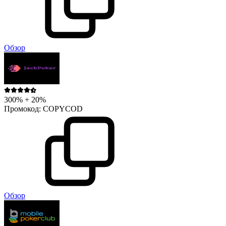
Обзор
300% + 20%
Промокод:
COPYCOD
Обзор