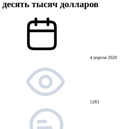
десять тысяч долларов
4 апреля 2020
1283