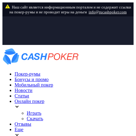
info@rucashpoker.com
Покер-румы
Бонусы и промо
Мобильный покер
Новости
Статьи
Онлайн покер
Играть
Скачать
Отзывы
Еще