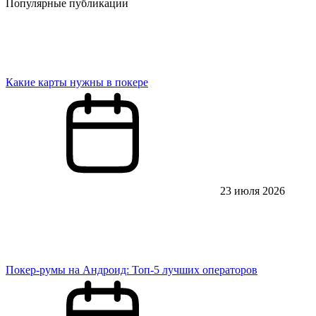
Популярные публикации
Какие карты нужны в покере
23 июля 2026
Покер-румы на Андроид: Топ-5 лучших операторов