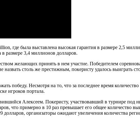
illion, где была выставлена высокая гарантия в размере 2,5 мил
 в размере 3,4 миллионов долларов.
чеством желающих принять в нем участие. Победителем соревнов
е назвать столь же престижным, покеристу удалось выиграть сто
ать победу. Несмотря на то, что за последнее время количество
ске игроков портала.
вившийся Алексеем. Покеристу, участвовавший в турнире под ник
лларов, что примерно в 10 раз превышает его общее количество в
09 долларов, организаторы ожидают увеличения количества реги