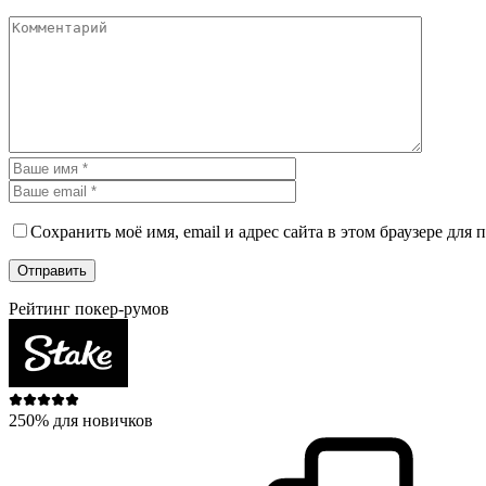
Сохранить моё имя, email и адрес сайта в этом браузере дл
Рейтинг покер-румов
250% для новичков