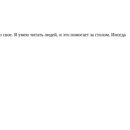
о свое. Я умею читать людей, и это помогает за столом. Иногда