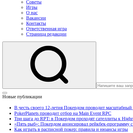
Советы
Игры
О нас
Вакансии
Контакты
Ответственная игра
Страница редакции
Новые публикации
В честь своего 12-летия Покердом проводит масштабный 
PokerPlanets проводит отбор на Main Event RPC
Три шага до RPT: в Покердом проходят сателлиты к Highro
«Пять рыб»: Покердом анонсировал рейкбек-программу с
Как играть в расписной покер: правила и нюансы игры