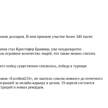
лионов долларов. В нем приняли участие более 340 тысяч
ания стал Кристофер Браммер, уже неоднократно
ль огромное количество людей, что также можно считать
 его побед существенно снизилось, победа в турнире
ом «Excellent233», не хватило совсем немного до почетного
ыигрышей за онлайн-карьеру в целом. 19 апреля состоится
страций и новых рекордов.