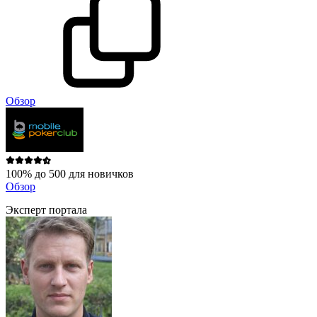
Обзор
100% до 500 для новичков
Обзор
Эксперт портала