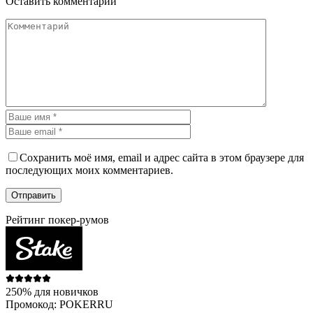
Оставить комментарий
Сохранить моё имя, email и адрес сайта в этом браузере для
последующих моих комментариев.
Рейтинг покер-румов
250% для новичков
Промокод:
POKERRU