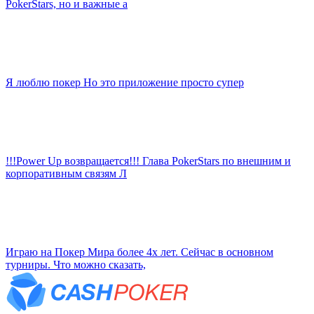
PokerStars, но и важные а
Я люблю покер Но это приложение просто супер
!!!Power Up возвращается!!! Глава PokerStars по внешним и
корпоративным связям Л
Играю на Покер Мира более 4х лет. Сейчас в основном
турниры. Что можно сказать,