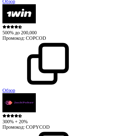
Обзор
500% до 200,000
Промокод:
COPCOD
Обзор
300% + 20%
Промокод:
COPYCOD