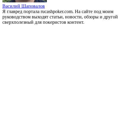
Василий Шаповалов
Я главред портала rucashpoker.com. На сайте под моим
руководством выходят статьи, новости, обзоры и другой
сверхполезный для покеристов контент.