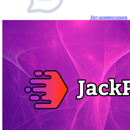
Нет комментариев