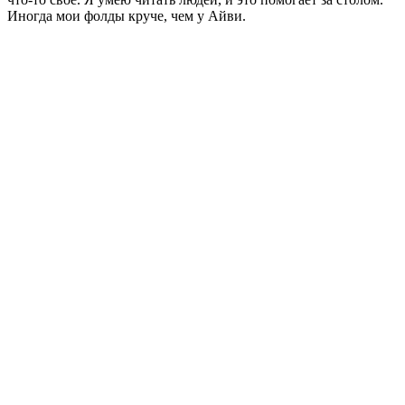
Иногда мои фолды круче, чем у Айви.