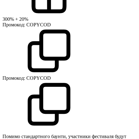
300% + 20%
Промокод:
COPYCOD
Промокод:
COPYCOD
Помимо стандартного баунти, участники фестиваля будут