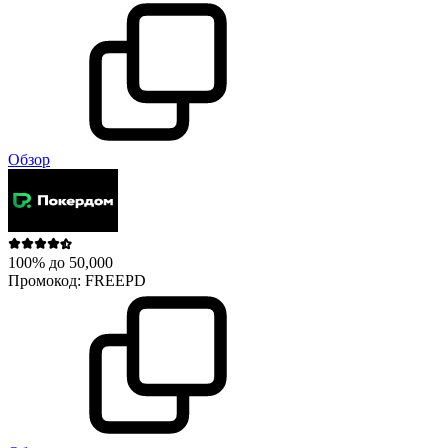
Обзор
100% до 50,000
Промокод:
FREEPD