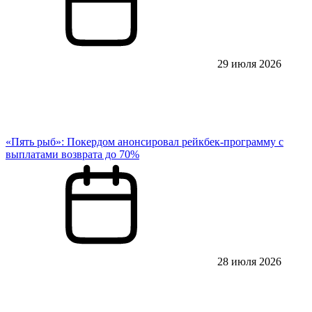
29 июля 2026
«Пять рыб»: Покердом анонсировал рейкбек-программу с
выплатами возврата до 70%
28 июля 2026