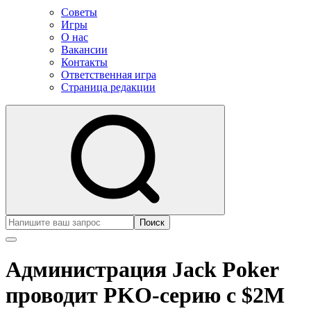
Советы
Игры
О нас
Вакансии
Контакты
Ответственная игра
Страница редакции
Поиск
Администрация Jack Poker
проводит PKO-серию с $2M