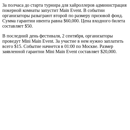
За полчаса до старта турнира для хайроллеров администрация
покерной комнаты запустит Main Event. В событии
организаторы разыграют второй по размеру призовой фонд.
Сумма гарантии ивента равна $60,000. Цена входного билета
составляет $50.
В последний день фестиваля, 2 сентября, организаторы
проведут Mini Main Event. За участие в нем нужно заплатить
всего $15. Событие начнется в 01:00 по Москве. Размер
заявленной гарантии Mini Main Event составляет $20,000.