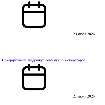
23 июля 2026
Покер-румы на Андроид: Топ-5 лучших операторов
21 июля 2026