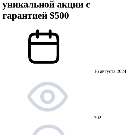
уникальной акции с
гарантией $500
16 августа 2024
392