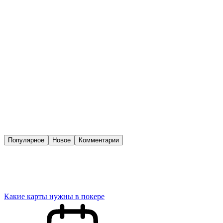
Популярное
Новое
Комментарии
Какие карты нужны в покере