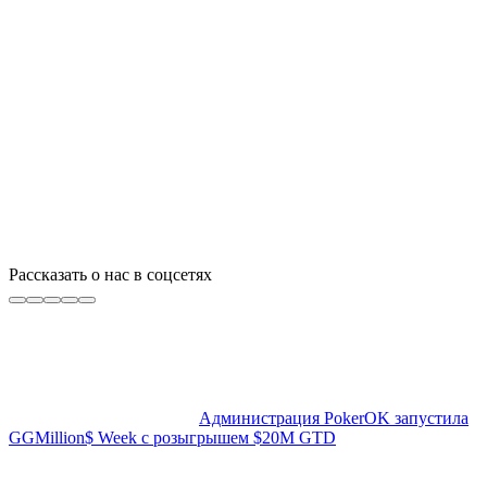
Рассказать о нас в соцсетях
Администрация PokerOK запустила
GGMillion$ Week с розыгрышем $20M GTD