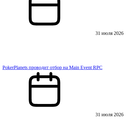
31 июля 2026
PokerPlanets проводит отбор на Main Event RPC
31 июля 2026