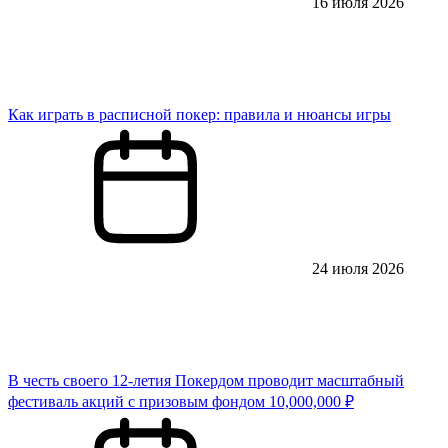
16 июля 2026
Как играть в расписной покер: правила и нюансы игры
24 июля 2026
В честь своего 12-летия Покердом проводит масштабный
фестиваль акций с призовым фондом 10,000,000 ₽