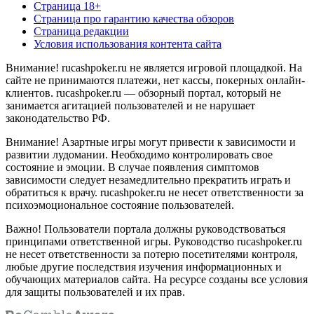
Страница 18+
Страница про гарантию качества обзоров
Страница редакции
Условия использования контента сайта
Внимание! rucashpoker.ru не является игровой площадкой. На
сайте не принимаются платежи, нет кассы, покерных онлайн-
клиентов. rucashpoker.ru — обзорный портал, который не
занимается агитацией пользователей и не нарушает
законодательство РФ.
Внимание! Азартные игры могут привести к зависимости и
развитии лудомании. Необходимо контролировать свое
состояние и эмоции. В случае появления симптомов
зависимости следует незамедлительно прекратить играть и
обратиться к врачу. rucashpoker.ru не несет ответственности за
психоэмоциональное состояние пользователей.
Важно! Пользователи портала должны руководствоваться
принципами ответственной игры. Руководство rucashpoker.ru
не несет ответственности за потерю посетителями контроля,
любые другие последствия изучения информационных и
обучающих материалов сайта. На ресурсе созданы все условия
для защиты пользователей и их прав.