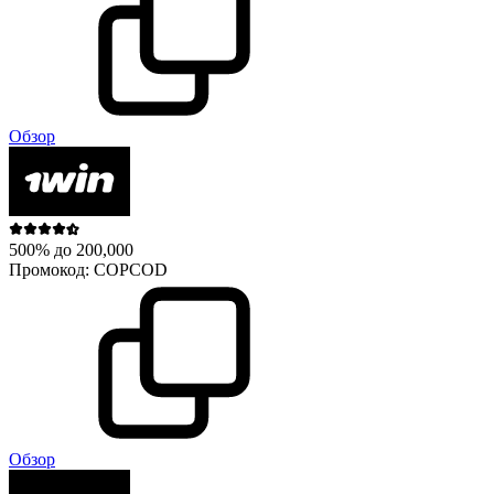
Обзор
500% до 200,000
Промокод:
COPCOD
Обзор