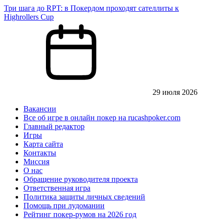
Три шага до RPT: в Покердом проходят сателлиты к
Highrollers Cup
29 июля 2026
Вакансии
Все об игре в онлайн покер на rucashpoker.com
Главный редактор
Игры
Карта сайта
Контакты
Миссия
О нас
Обращение руководителя проекта
Ответственная игра
Политика защиты личных сведений
Помощь при лудомании
Рейтинг покер-румов на 2026 год