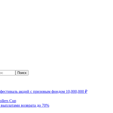
Поиск
фестиваль акций с призовым фондом 10,000,000 ₽
llers Cup
 выплатами возврата до 70%