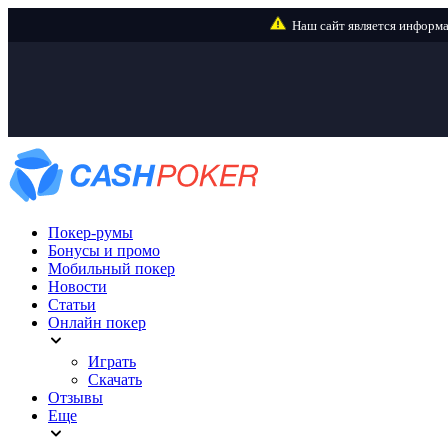
Покер-румы
Бонусы и промо
Мобильный покер
Новости
Статьи
Онлайн покер
Играть
Скачать
Отзывы
Еще