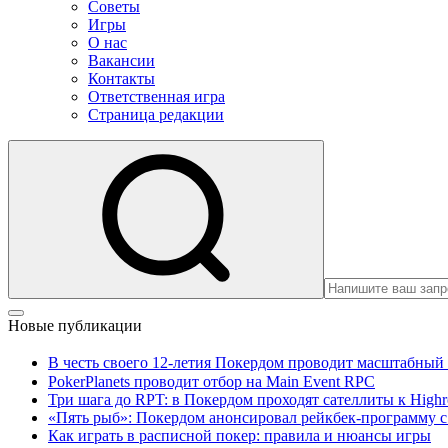
Советы
Игры
О нас
Вакансии
Контакты
Ответственная игра
Страница редакции
Новые публикации
В честь своего 12-летия Покердом проводит масштабный 
PokerPlanets проводит отбор на Main Event RPC
Три шага до RPT: в Покердом проходят сателлиты к Highro
«Пять рыб»: Покердом анонсировал рейкбек-программу с
Как играть в расписной покер: правила и нюансы игры