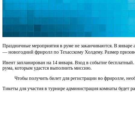
Праздничные мероприятия в руме не заканчиваются. В январе
― новогодний фриролл по Техасскому Холдему. Размер призовог
Ивент запланирован на 14 января. Вход в событие бесплатный
рума, которым удастся выполнить миссию.
Чтобы получить билет для регистрации во фриролле, необ
Тикеты для участия в турнире администрация комнаты будет р