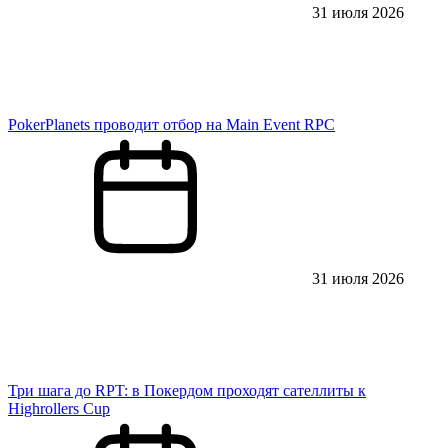
31 июля 2026
PokerPlanets проводит отбор на Main Event RPC
31 июля 2026
Три шага до RPT: в Покердом проходят сателлиты к
Highrollers Cup