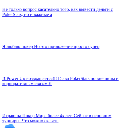
Не только вопрос касательно того, как вывести деньги с
PokerStars, но и важные а
Я люблю покер Но это приложение просто супер
!!!Power Up возвращается!!! Глава PokerStars по внешним и
корпоративным связям Л
Играю на Покер Мира более 4х лет. Сейчас в основном
турниры. Что можно сказать,