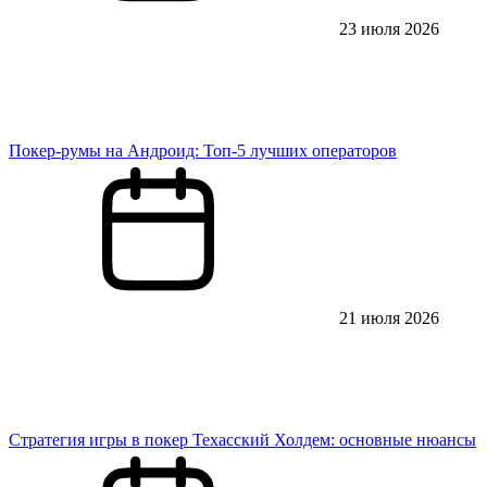
23 июля 2026
Покер-румы на Андроид: Топ-5 лучших операторов
21 июля 2026
Стратегия игры в покер Техасский Холдем: основные нюансы