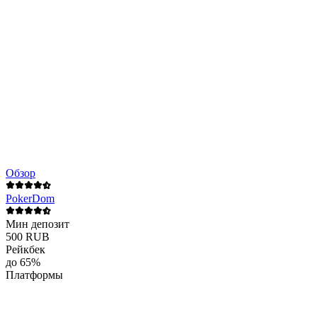
Обзор
PokerDom
Мин депозит
500 RUB
Рейкбек
до 65%
Платформы