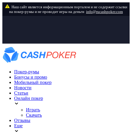
info@rucashpoker.com
Покер-румы
Бонусы и промо
Мобильный покер
Новости
Статьи
Онлайн покер
Играть
Скачать
Отзывы
Еще