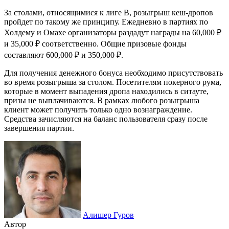
За столами, относящимися к лиге B, розыгрыш кеш-дропов
пройдет по такому же принципу. Ежедневно в партиях по
Холдему и Омахе организаторы раздадут награды на 60,000 ₽
и 35,000 ₽ соответственно. Общие призовые фонды
составляют 600,000 ₽ и 350,000 ₽.
Для получения денежного бонуса необходимо присутствовать
во время розыгрыша за столом. Посетителям покерного рума,
которые в момент выпадения дропа находились в ситауте,
призы не выплачиваются. В рамках любого розыгрыша
клиент может получить только одно вознаграждение.
Средства зачисляются на баланс пользователя сразу после
завершения партии.
Алишер Гуров
Автор