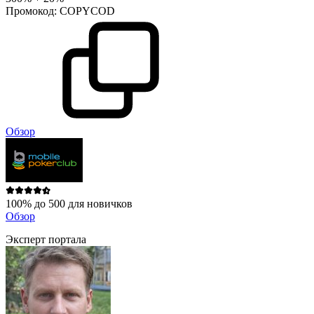
Промокод:
COPYCOD
Обзор
100% до 500 для новичков
Обзор
Эксперт портала