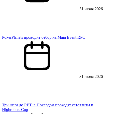
31 июля 2026
PokerPlanets проводит отбор на Main Event RPC
31 июля 2026
Три шага до RPT: в Покердом проходят сателлиты к
Highrollers Cup