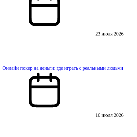
23 июля 2026
Онлайн покер на деньги: где играть с реальными людьми
16 июля 2026