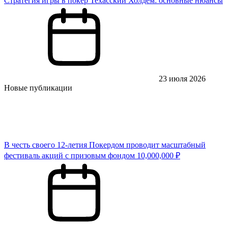
Стратегия игры в покер Техасский Холдем: основные нюансы
23 июля 2026
Новые публикации
В честь своего 12-летия Покердом проводит масштабный
фестиваль акций с призовым фондом 10,000,000 ₽