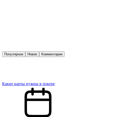
Популярное
Новое
Комментарии
Какие карты нужны в покере