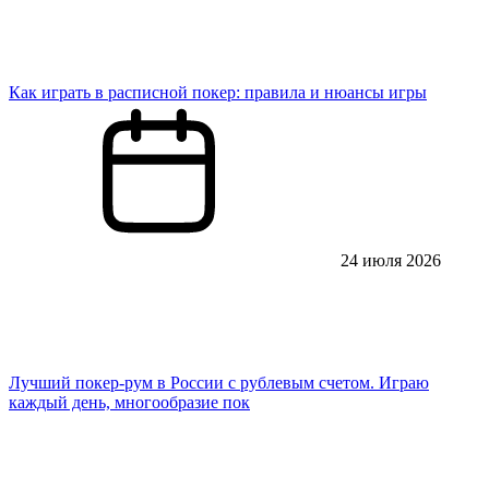
Как играть в расписной покер: правила и нюансы игры
24 июля 2026
Лучший покер-рум в России с рублевым счетом. Играю
каждый день, многообразие пок