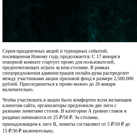
Серия праздничных акций и турнирных событий,
посвященная Новому году, продолжается. С 17 января в
покерной комнате стартует промо для пользователей,
предпочитающих играть за кеш-столами. В рамках
спецпредложения администрация онлайн-рума распределит
между участниками акции призовой фонд в размере 2,500,000
рублей. Присоединиться к промо можно до 26 января
включительно.
Чтобы участвовать в акции было комфортно всем желающим
клиентам сайта, организаторы предложили две лиги с
разными лимитами столов. В категории A уровни ставок в
раздачах начинаются от 25 ₽/50 ₽. За столами,
принадлежащим к лиге B, лимиты составляют от 5 ₽/10 ₽ до
15 ₽/30 ₽ включительно.