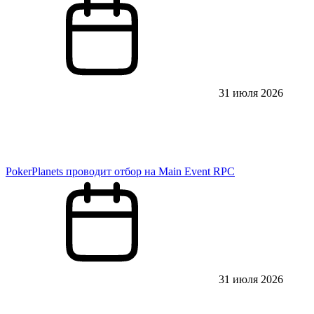
31 июля 2026
PokerPlanets проводит отбор на Main Event RPC
31 июля 2026