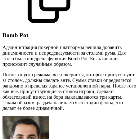
Bomb Pot
Администрация покерной платформы решила добавить
динамичности и непредсказуемости за столами рума. Для
этого была внедрена функция Bomb Pot. Ее активация
происходит случайным образом.
После запуска режима, все покеристы, которые присутствуют
за столом, должны сделать анте. Сумма ставки определяется
рандомно в пределах заранее установленной пары. После того
как все, присутствующие за столом игроки, сделают
обязательный взнос, на борд выкладываются три карты.
Таким образом, раздача начинается со стадии флопа, что
делает ее более динамичной.