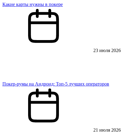
Какие карты нужны в покере
23 июля 2026
Покер-румы на Андроид: Топ-5 лучших операторов
21 июля 2026