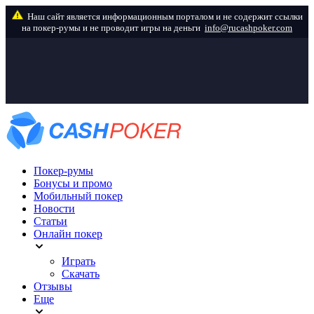
info@rucashpoker.com
Покер-румы
Бонусы и промо
Мобильный покер
Новости
Статьи
Онлайн покер
Играть
Скачать
Отзывы
Еще