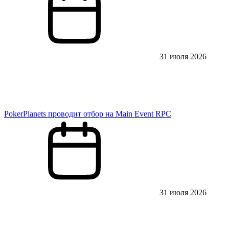
31 июля 2026
PokerPlanets проводит отбор на Main Event RPC
31 июля 2026