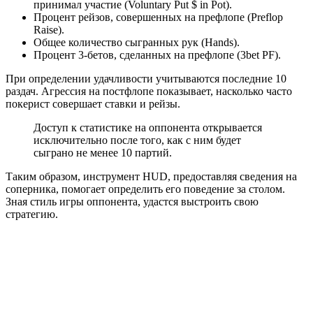
принимал участие (Voluntary Put $ in Pot).
Процент рейзов, совершенных на префлопе (Preflop
Raise).
Общее количество сыгранных рук (Hands).
Процент 3-бетов, сделанных на префлопе (3bet PF).
При определении удачливости учитываются последние 10
раздач. Агрессия на постфлопе показывает, насколько часто
покерист совершает ставки и рейзы.
Доступ к статистике на оппонента открывается
исключительно после того, как с ним будет
сыграно не менее 10 партий.
Таким образом, инструмент HUD, предоставляя сведения на
соперника, помогает определить его поведение за столом.
Зная стиль игры оппонента, удастся выстроить свою
стратегию.