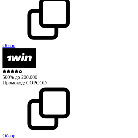
Обзор
500% до 200,000
Промокод:
COPCOD
Обзор