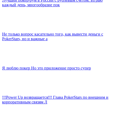
Лучший покер-рум в России с рублевым счетом. Играю
каждый день, многообразие пок
Не только вопрос касательно того, как вывести деньги с
PokerStars, но и важные а
Я люблю покер Но это приложение просто супер
!!!Power Up возвращается!!! Глава PokerStars по внешним и
корпоративным связям Л