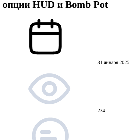
опции HUD и Bomb Pot
31 января 2025
234