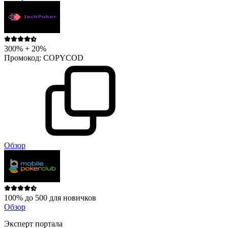
300% + 20%
Промокод:
COPYCOD
Обзор
100% до 500 для новичков
Обзор
Эксперт портала