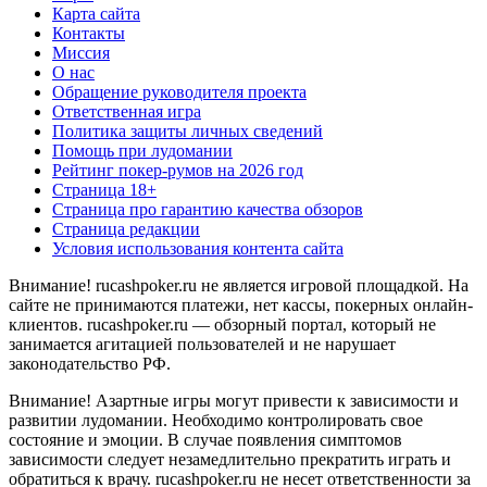
Карта сайта
Контакты
Миссия
О нас
Обращение руководителя проекта
Ответственная игра
Политика защиты личных сведений
Помощь при лудомании
Рейтинг покер-румов на 2026 год
Страница 18+
Страница про гарантию качества обзоров
Страница редакции
Условия использования контента сайта
Внимание! rucashpoker.ru не является игровой площадкой. На
сайте не принимаются платежи, нет кассы, покерных онлайн-
клиентов. rucashpoker.ru — обзорный портал, который не
занимается агитацией пользователей и не нарушает
законодательство РФ.
Внимание! Азартные игры могут привести к зависимости и
развитии лудомании. Необходимо контролировать свое
состояние и эмоции. В случае появления симптомов
зависимости следует незамедлительно прекратить играть и
обратиться к врачу. rucashpoker.ru не несет ответственности за