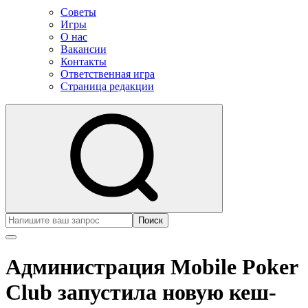
Советы
Игры
О нас
Вакансии
Контакты
Ответственная игра
Страница редакции
Поиск
Администрация Mobile Poker
Club запустила новую кеш-