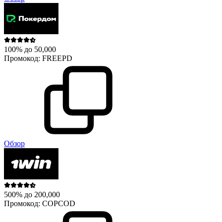
100% до 50,000
Промокод:
FREEPD
Обзор
500% до 200,000
Промокод:
COPCOD