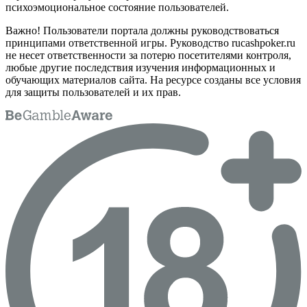
психоэмоциональное состояние пользователей.
Важно! Пользователи портала должны руководствоваться
принципами ответственной игры. Руководство rucashpoker.ru
не несет ответственности за потерю посетителями контроля,
любые другие последствия изучения информационных и
обучающих материалов сайта. На ресурсе созданы все условия
для защиты пользователей и их прав.