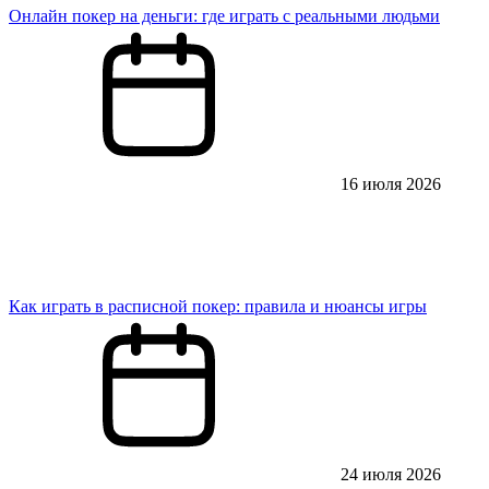
Онлайн покер на деньги: где играть с реальными людьми
16 июля 2026
Как играть в расписной покер: правила и нюансы игры
24 июля 2026