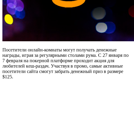
Посетители онлайн-комнаты могут получать денежные
награды, играя за регулярными столами рума. С 27 января по
7 февраля на покерной платформе проходит акция для
любителей кеш-раздач. Участвуя в промо, самые активные
посетители сайта смогут забрать денежный приз в размере
$125.