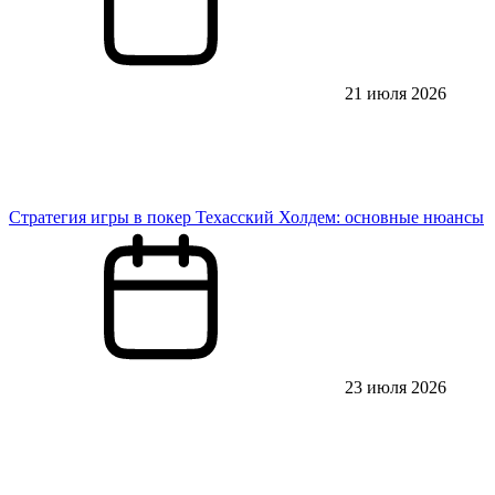
21 июля 2026
Стратегия игры в покер Техасский Холдем: основные нюансы
23 июля 2026