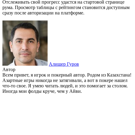
Отслеживать свой прогресс удастся на стартовой странице
рума. Просмотр таблицы с рейтингом становится доступным
сразу после авторизации на платформе.
Алишер Гуров
Автор
Всем привет, я игрок и покерный автор. Родом из Казахстана!
Азартные игры никогда не затягивали, а вот в покере нашел
что-то свое. Я умею читать людей, и это помогает за столом.
Иногда мои фолды круче, чем у Айви.