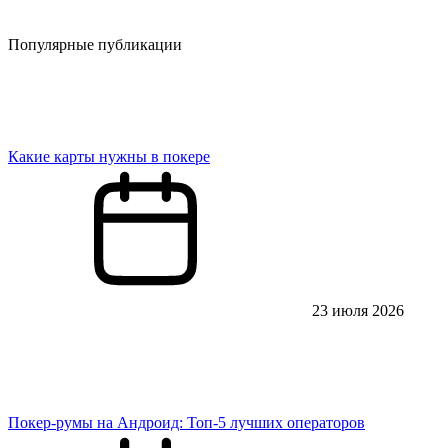
Популярные публикации
Какие карты нужны в покере
23 июля 2026
Покер-румы на Андроид: Топ-5 лучших операторов