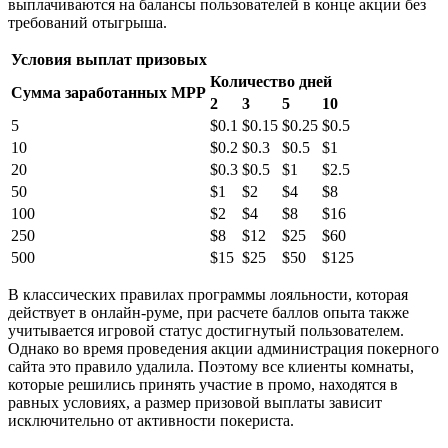
выплачиваются на балансы пользователей в конце акции без
требований отыгрыша.
Условия выплат призовых
Количество дней
Сумма заработанных MPP
2
3
5
10
5
$0.1
$0.15
$0.25
$0.5
10
$0.2
$0.3
$0.5
$1
20
$0.3
$0.5
$1
$2.5
50
$1
$2
$4
$8
100
$2
$4
$8
$16
250
$8
$12
$25
$60
500
$15
$25
$50
$125
В классических правилах программы лояльности, которая
действует в онлайн-руме, при расчете баллов опыта также
учитывается игровой статус достигнутый пользователем.
Однако во время проведения акции администрация покерного
сайта это правило удалила. Поэтому все клиенты комнаты,
которые решились принять участие в промо, находятся в
равных условиях, а размер призовой выплаты зависит
исключительно от активности покериста.