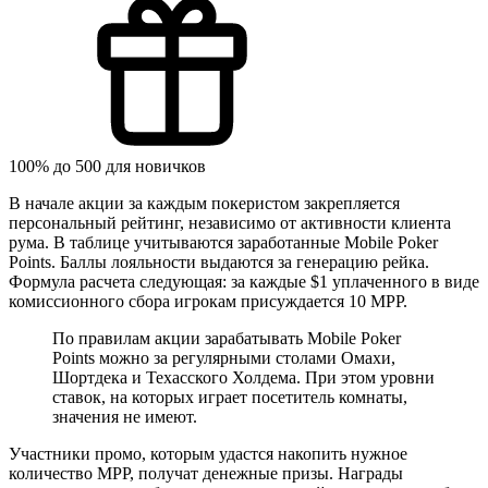
100% до 500 для новичков
В начале акции за каждым покеристом закрепляется
персональный рейтинг, независимо от активности клиента
рума. В таблице учитываются заработанные Mobile Poker
Points. Баллы лояльности выдаются за генерацию рейка.
Формула расчета следующая: за каждые $1 уплаченного в виде
комиссионного сбора игрокам присуждается 10 MPP.
По правилам акции зарабатывать Mobile Poker
Points можно за регулярными столами Омахи,
Шортдека и Техасского Холдема. При этом уровни
ставок, на которых играет посетитель комнаты,
значения не имеют.
Участники промо, которым удастся накопить нужное
количество MPP, получат денежные призы. Награды