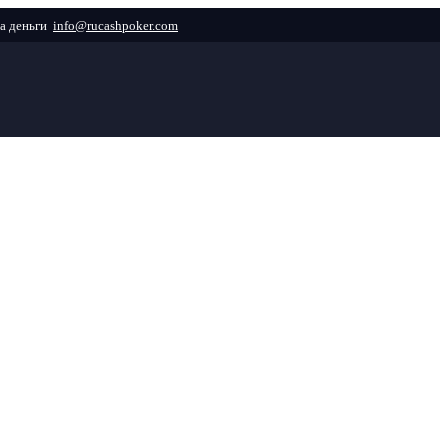
info@rucashpoker.com