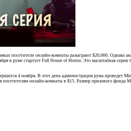
рамках посетители онлайн-комнаты разыграют $20,000. Однако ак
ря в руме стартует Full House of Horror. Это масштабная серия 
ершится 4 ноября. В этот день администрация рума проведет Mi
я посетителям онлайн-комнаты в $15. Размер призового фонда Min