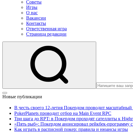
Советы
Игры
О нас
Вакансии
Контакты
Ответственная игра
Страница редакции
Новые публикации
В честь своего 12-летия Покердом проводит масштабный 
PokerPlanets проводит отбор на Main Event RPC
Три шага до RPT: в Покердом проходят сателлиты к Highro
«Пять рыб»: Покердом анонсировал рейкбек-программу с
Как играть в расписной покер: правила и нюансы игры