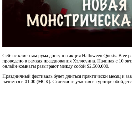
Сейчас клиентам рума доступна акция Halloween Quests. В ее 
проведено в рамках празднования Хэллоуина. Начиная с 10 октяб
онлайн-комнаты разыграют между собой $2,500,000.
Праздничный фестиваль будет длиться практически месяц и зав
начнется в 01:00 (МСК). Стоимость участия в турнире обойдетс