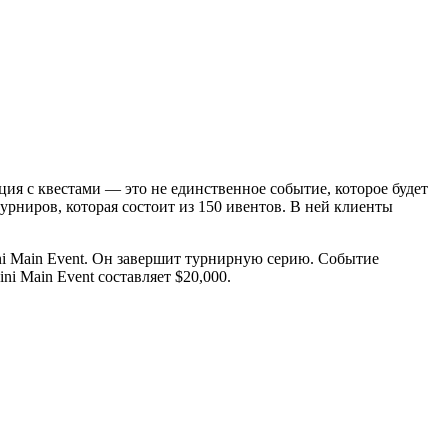
ция с квестами ― это не единственное событие, которое будет
турниров, которая состоит из 150 ивентов. В ней клиенты
ni Main Event. Он завершит турнирную серию. Событие
i Main Event составляет $20,000.