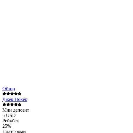
Обзор
Джек Покер
Мин депозит
5 USD
Рейкбек
25%
Платформы