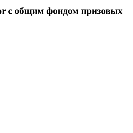
ror с общим фондом призовых