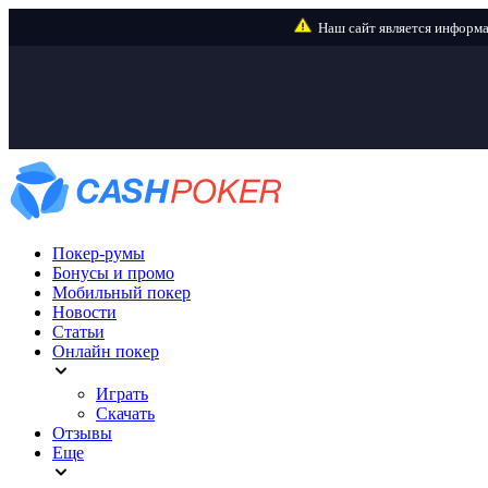
Покер-румы
Бонусы и промо
Мобильный покер
Новости
Статьи
Онлайн покер
Играть
Скачать
Отзывы
Еще