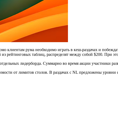
ромо клиентам рума необходимо играть в кеш-раздачах и побежд
й из рейтинговых таблиц, распределят между собой $200. При эт
отдельных лидерборда. Суммарно во время акции участники раз
имости от лимитов столов. В раздачах с NL предложены уровни ст