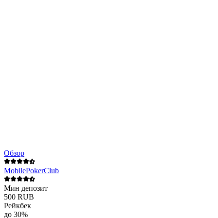
Обзор
MobilePokerClub
Мин депозит
500 RUB
Рейкбек
до 30%