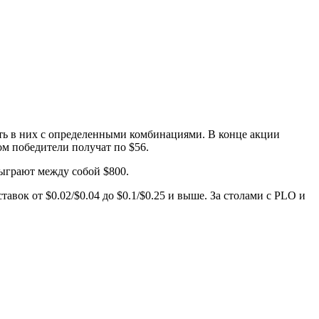
ать в них с определенными комбинациями. В конце акции
ом победители получат по $56.
ыграют между собой $800.
авок от $0.02/$0.04 до $0.1/$0.25 и выше. За столами с PLO и