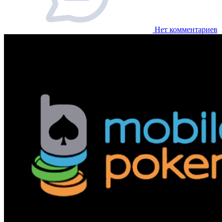
Нет комментариев