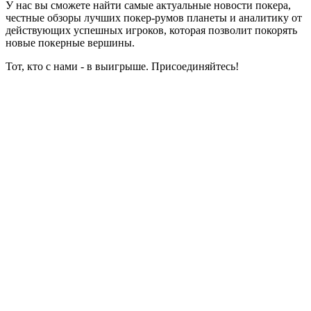
У нас вы сможете найти самые актуальные новости покера,
честные обзоры лучших покер-румов планеты и аналитику от
действующих успешных игроков, которая позволит покорять
новые покерные вершины.
Тот, кто с нами - в выигрыше. Присоединяйтесь!