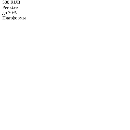
500 RUB
Рейкбек
до 30%
Платформы