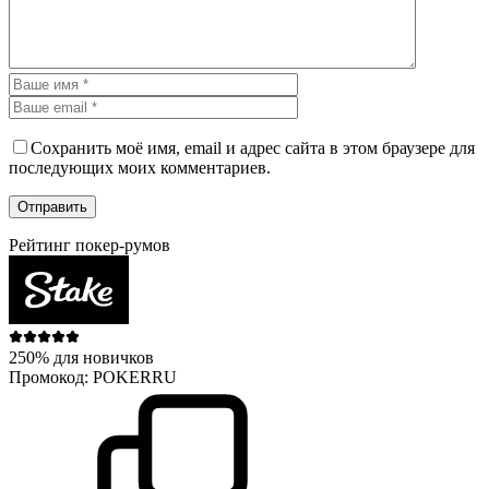
Сохранить моё имя, email и адрес сайта в этом браузере для
последующих моих комментариев.
Рейтинг покер-румов
250% для новичков
Промокод:
POKERRU