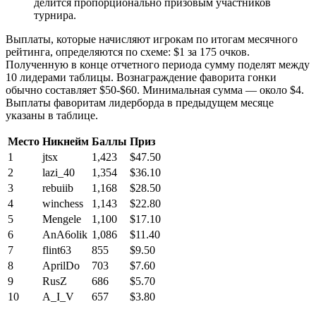
делится пропорционально призовым участников
турнира.
Выплаты, которые начисляют игрокам по итогам месячного
рейтинга, определяются по схеме: $1 за 175 очков.
Полученную в конце отчетного периода сумму поделят между
10 лидерами таблицы. Вознаграждение фаворита гонки
обычно составляет $50-$60. Минимальная сумма — около $4.
Выплаты фаворитам лидерборда в предыдущем месяце
указаны в таблице.
Место
Никнейм
Баллы
Приз
1
jtsx
1,423
$47.50
2
lazi_40
1,354
$36.10
3
rebuiib
1,168
$28.50
4
winchess
1,143
$22.80
5
Mengele
1,100
$17.10
6
AnA6olik
1,086
$11.40
7
flint63
855
$9.50
8
AprilDo
703
$7.60
9
RusZ
686
$5.70
10
A_I_V
657
$3.80