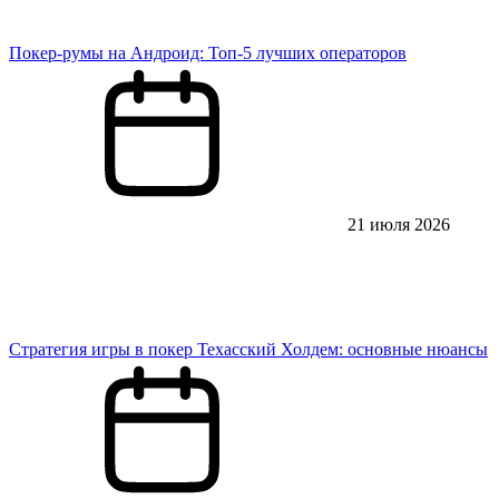
Покер-румы на Андроид: Топ-5 лучших операторов
21 июля 2026
Стратегия игры в покер Техасский Холдем: основные нюансы