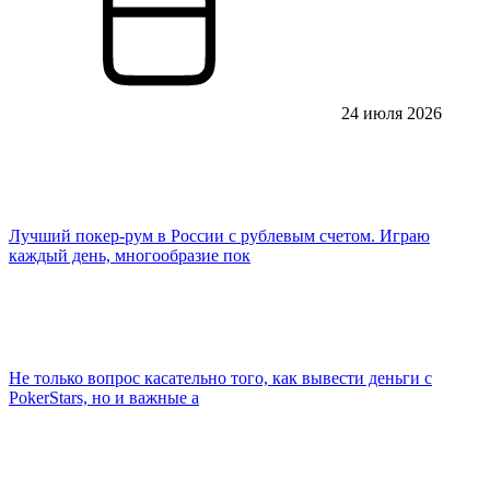
24 июля 2026
Лучший покер-рум в России с рублевым счетом. Играю
каждый день, многообразие пок
Не только вопрос касательно того, как вывести деньги с
PokerStars, но и важные а