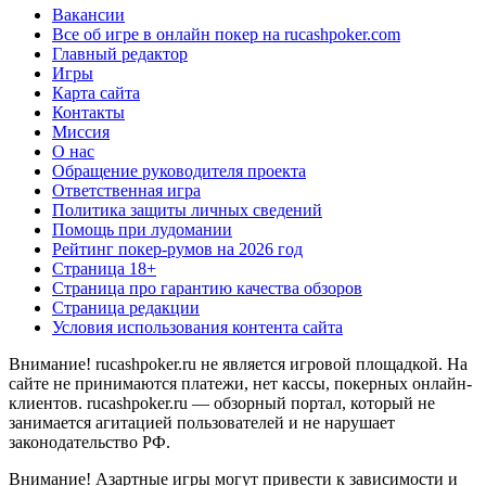
Вакансии
Все об игре в онлайн покер на rucashpoker.com
Главный редактор
Игры
Карта сайта
Контакты
Миссия
О нас
Обращение руководителя проекта
Ответственная игра
Политика защиты личных сведений
Помощь при лудомании
Рейтинг покер-румов на 2026 год
Страница 18+
Страница про гарантию качества обзоров
Страница редакции
Условия использования контента сайта
Внимание! rucashpoker.ru не является игровой площадкой. На
сайте не принимаются платежи, нет кассы, покерных онлайн-
клиентов. rucashpoker.ru — обзорный портал, который не
занимается агитацией пользователей и не нарушает
законодательство РФ.
Внимание! Азартные игры могут привести к зависимости и