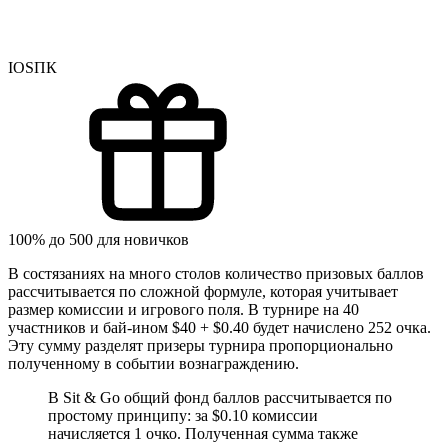
IOS
ПК
100% до 500 для новичков
В состязаниях на много столов количество призовых баллов
рассчитывается по сложной формуле, которая учитывает
размер комиссии и игрового поля. В турнире на 40
участников и бай-ином $40 + $0.40 будет начислено 252 очка.
Эту сумму разделят призеры турнира пропорционально
полученному в событии вознаграждению.
В Sit & Go общий фонд баллов рассчитывается по
простому принципу: за $0.10 комиссии
начисляется 1 очко. Полученная сумма также