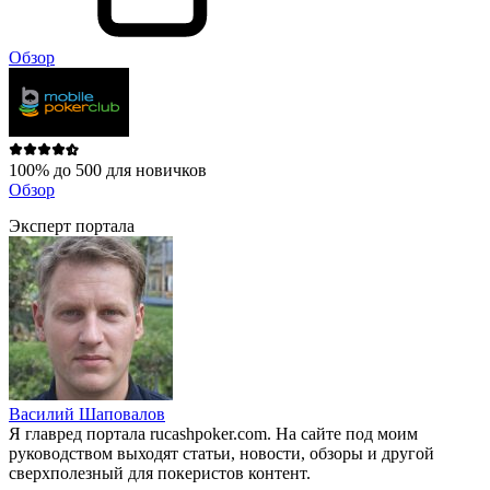
Обзор
100% до 500 для новичков
Обзор
Эксперт портала
Василий Шаповалов
Я главред портала rucashpoker.com. На сайте под моим
руководством выходят статьи, новости, обзоры и другой
сверхполезный для покеристов контент.