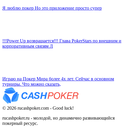
Я люблю покер Но это приложение просто супер
!!!Power Up возвращается!!! Глава PokerStars по внешним и
корпоративным связям Л
Играю на Покер Мира более 4х лет. Сейчас в основном
турниры. Что можно сказать,
© 2026 rucashpoker.com - Good luck!
rucashpoker.ru - молодой, но динамично развивающийся
покерный ресурс.