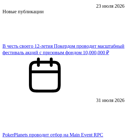
23 июля 2026
Новые публикации
В честь своего 12-летия Покердом проводит масштабный
фестиваль акций с призовым фондом 10,000,000 ₽
31 июля 2026
PokerPlanets проводит отбор на Main Event RPC