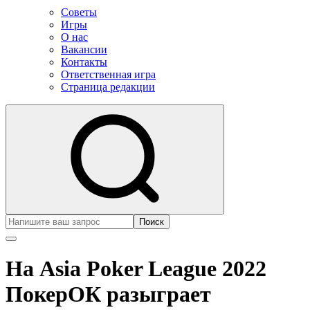
Советы
Игры
О нас
Вакансии
Контакты
Ответственная игра
Страница редакции
Поиск
На Asia Poker League 2022
ПокерОК разыграет