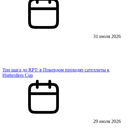
31 июля 2026
Три шага до RPT: в Покердом проходят сателлиты к
Highrollers Cup
29 июля 2026