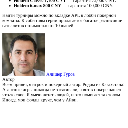
Holdem Classic 1,100 CNY
— гарантия 75,000 CNY.
Holdem 6-max 800 CNY
— гарантия 100,000 CNY.
Найти турниры можно по вкладке APL в лобби покерной
комнаты. К событиям серии прилагается богатое расписание
сателлитов стоимостью от 10 юаней.
Алишер Гуров
Автор
Всем привет, я игрок и покерный автор. Родом из Казахстана!
Азартные игры никогда не затягивали, а вот в покере нашел
что-то свое. Я умею читать людей, и это помогает за столом.
Иногда мои фолды круче, чем у Айви.