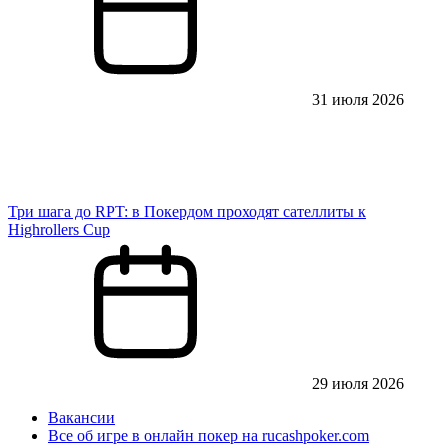
31 июля 2026
Три шага до RPT: в Покердом проходят сателлиты к
Highrollers Cup
29 июля 2026
Вакансии
Все об игре в онлайн покер на rucashpoker.com