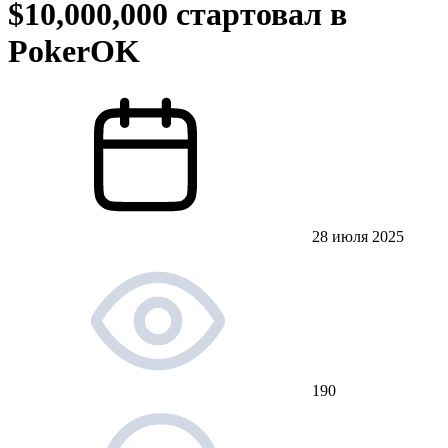
$10,000,000 стартовал в
PokerOK
28 июля 2025
190