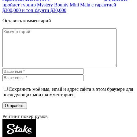
пройдет турнир Mystery Bounty Mini Main с гарантией
$300,000 и топ-баунти $30,000
Оставить комментарий
Сохранить моё имя, email и адрес сайта в этом браузере для
последующих моих комментариев.
Рейтинг покер-румов