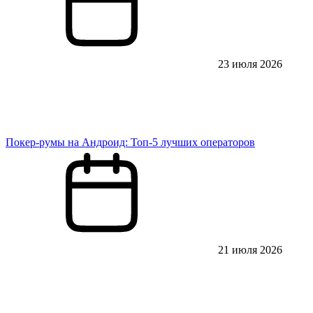
23 июля 2026
Покер-румы на Андроид: Топ-5 лучших операторов
21 июля 2026