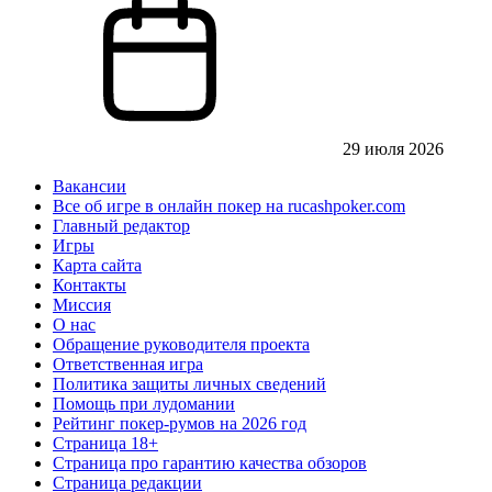
29 июля 2026
Вакансии
Все об игре в онлайн покер на rucashpoker.com
Главный редактор
Игры
Карта сайта
Контакты
Миссия
О нас
Обращение руководителя проекта
Ответственная игра
Политика защиты личных сведений
Помощь при лудомании
Рейтинг покер-румов на 2026 год
Страница 18+
Страница про гарантию качества обзоров
Страница редакции