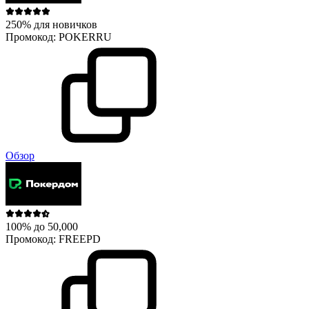
250% для новичков
Промокод:
POKERRU
Обзор
100% до 50,000
Промокод:
FREEPD