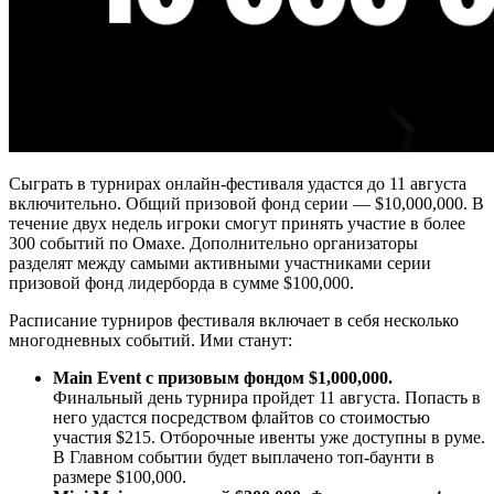
Сыграть в турнирах онлайн-фестиваля удастся до 11 августа
включительно. Общий призовой фонд серии ― $10,000,000. В
течение двух недель игроки смогут принять участие в более
300 событий по Омахе. Дополнительно организаторы
разделят между самыми активными участниками серии
призовой фонд лидерборда в сумме $100,000.
Расписание турниров фестиваля включает в себя несколько
многодневных событий. Ими станут:
Main Event с призовым фондом $1,000,000.
Финальный день турнира пройдет 11 августа. Попасть в
него удастся посредством флайтов со стоимостью
участия $215. Отборочные ивенты уже доступны в руме.
В Главном событии будет выплачено топ-баунти в
размере $100,000.