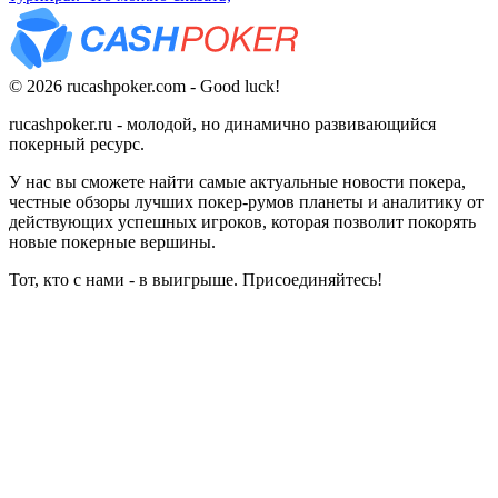
© 2026 rucashpoker.com - Good luck!
rucashpoker.ru - молодой, но динамично развивающийся
покерный ресурс.
У нас вы сможете найти самые актуальные новости покера,
честные обзоры лучших покер-румов планеты и аналитику от
действующих успешных игроков, которая позволит покорять
новые покерные вершины.
Тот, кто с нами - в выигрыше. Присоединяйтесь!