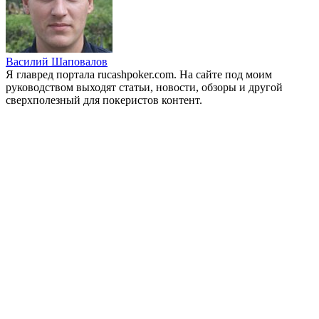
Василий Шаповалов
Я главред портала rucashpoker.com. На сайте под моим
руководством выходят статьи, новости, обзоры и другой
сверхполезный для покеристов контент.