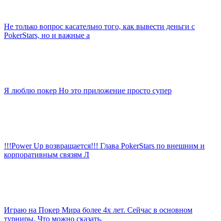
Не только вопрос касательно того, как вывести деньги с
PokerStars, но и важные а
Я люблю покер Но это приложение просто супер
!!!Power Up возвращается!!! Глава PokerStars по внешним и
корпоративным связям Л
Играю на Покер Мира более 4х лет. Сейчас в основном
турниры. Что можно сказать,