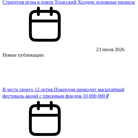
Стратегия игры в покер Техасский Холдем: основные нюансы
23 июля 2026
Новые публикации
В честь своего 12-летия Покердом проводит масштабный
фестиваль акций с призовым фондом 10,000,000 ₽