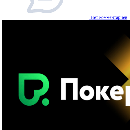
Нет комментариев