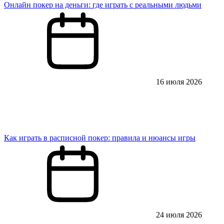
Онлайн покер на деньги: где играть с реальными людьми
16 июля 2026
Как играть в расписной покер: правила и нюансы игры
24 июля 2026