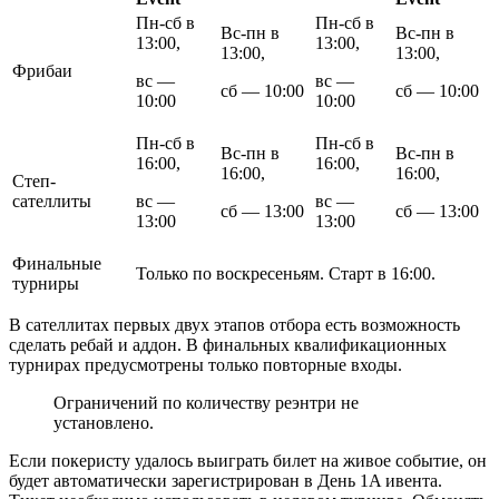
Пн-сб в
Пн-сб в
Вс-пн в
Вс-пн в
13:00,
13:00,
13:00,
13:00,
Фрибаи
вс ―
вс ―
сб ― 10:00
сб ― 10:00
10:00
10:00
Пн-сб в
Пн-сб в
Вс-пн в
Вс-пн в
16:00,
16:00,
16:00,
16:00,
Степ-
сателлиты
вс ―
вс ―
сб ― 13:00
сб ― 13:00
13:00
13:00
Финальные
Только по воскресеньям. Старт в 16:00.
турниры
В сателлитах первых двух этапов отбора есть возможность
сделать ребай и аддон. В финальных квалификационных
турнирах предусмотрены только повторные входы.
Ограничений по количеству реэнтри не
установлено.
Если покеристу удалось выиграть билет на живое событие, он
будет автоматически зарегистрирован в День 1A ивента.