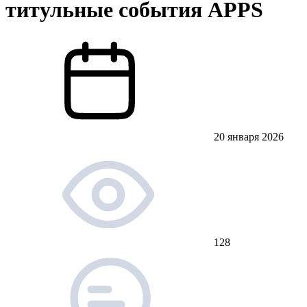
титульные события APPS
20 января 2026
128