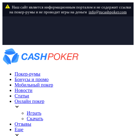
info@rucashpoker.com
Покер-румы
Бонусы и промо
Мобильный покер
Новости
Статьи
Онлайн покер
Играть
Скачать
Отзывы
Еще