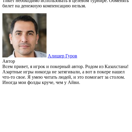
Тикет необходимо использовать в целевом турнире. Обменять
билет на денежную компенсацию нельзя.
Алишер Гуров
Автор
Всем привет, я игрок и покерный автор. Родом из Казахстана!
Азартные игры никогда не затягивали, а вот в покере нашел
что-то свое. Я умею читать людей, и это помогает за столом.
Иногда мои фолды круче, чем у Айви.