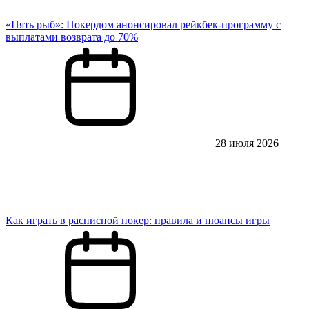
«Пять рыб»: Покердом анонсировал рейкбек-программу с
выплатами возврата до 70%
28 июля 2026
Как играть в расписной покер: правила и нюансы игры