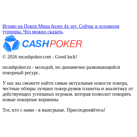
Играю на Покер Мира более 4х лет. Сейчас в основном
турниры. Что можно сказать,
© 2026 rucashpoker.com - Good luck!
rucashpoker.ru - молодой, но динамично развивающийся
покерный ресурс.
У нас вы сможете найти самые актуальные новости покера,
честные обзоры лучших покер-румов планеты и аналитику от
действующих успешных игроков, которая позволит покорять
новые покерные вершины.
Тот, кто с нами - в выигрыше. Присоединяйтесь!