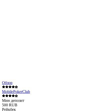
Обзор
MobilePokerClub
Мин депозит
500 RUB
Рейкбек