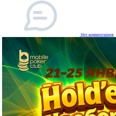
Нет комментариев