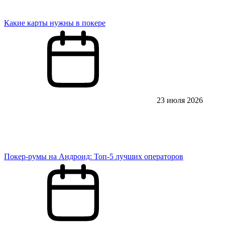
Какие карты нужны в покере
23 июля 2026
Покер-румы на Андроид: Топ-5 лучших операторов