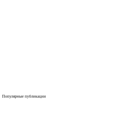
Популярные публикации