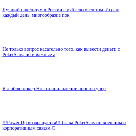
Лучший покер-рум в России с рублевым счетом. Играю
каждый день, многообразие пок
Не только вопрос касательно того, как вывести деньги с
PokerStars, но и важные а
Я люблю покер Но это приложение просто супер
!!!Power Up возвращается!!! Глава PokerStars по внешним и
корпоративным связям Л