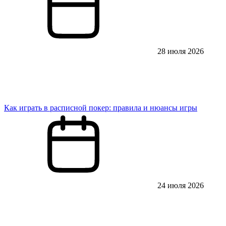
28 июля 2026
Как играть в расписной покер: правила и нюансы игры
24 июля 2026