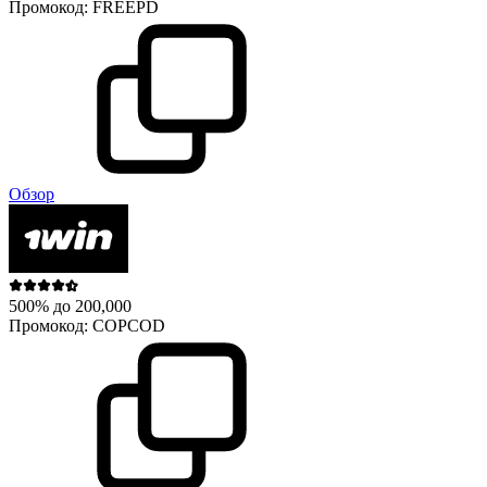
Промокод:
FREEPD
Обзор
500% до 200,000
Промокод:
COPCOD