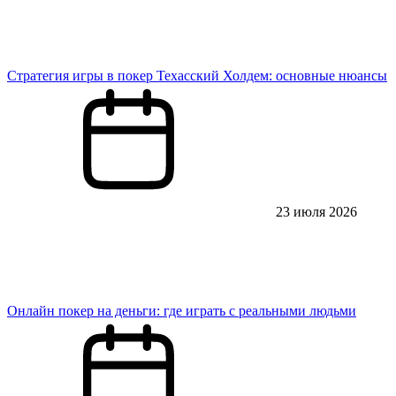
Стратегия игры в покер Техасский Холдем: основные нюансы
23 июля 2026
Онлайн покер на деньги: где играть с реальными людьми