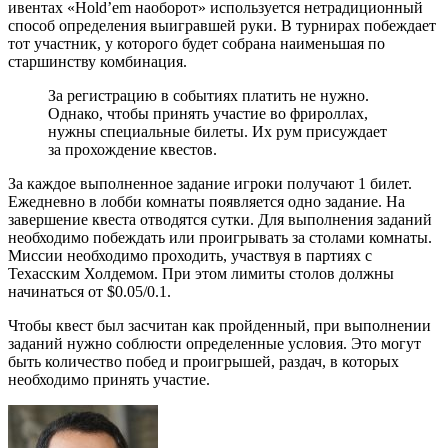
ивентах «Hold’em наоборот» используется нетрадиционный
способ определения выигравшей руки. В турнирах побеждает
тот участник, у которого будет собрана наименьшая по
старшинству комбинация.
За регистрацию в событиях платить не нужно.
Однако, чтобы принять участие во фрироллах,
нужны специальные билеты. Их рум присуждает
за прохождение квестов.
За каждое выполненное задание игроки получают 1 билет.
Ежедневно в лобби комнаты появляется одно задание. На
завершение квеста отводятся сутки. Для выполнения заданий
необходимо побеждать или проигрывать за столами комнаты.
Миссии необходимо проходить, участвуя в партиях с
Техасским Холдемом. При этом лимиты столов должны
начинаться от $0.05/0.1.
Чтобы квест был засчитан как пройденный, при выполнении
заданий нужно соблюсти определенные условия. Это могут
быть количество побед и проигрышей, раздач, в которых
необходимо принять участие.