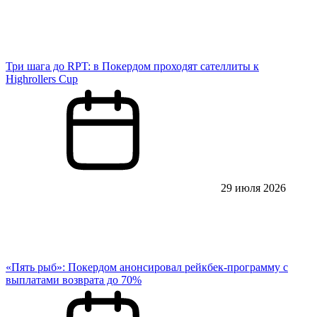
Три шага до RPT: в Покердом проходят сателлиты к
Highrollers Cup
29 июля 2026
«Пять рыб»: Покердом анонсировал рейкбек-программу с
выплатами возврата до 70%