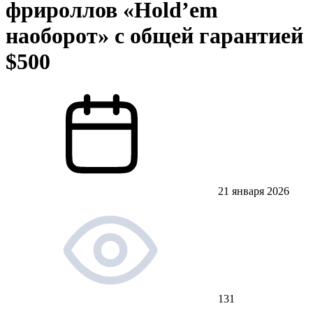
фрироллов «Hold’em
наоборот» с общей гарантией
$500
21 января 2026
131