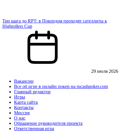
Три шага до RPT: в Покердом проходят сателлиты к
Highrollers Cup
29 июля 2026
Вакансии
Все об игре в онлайн покер на rucashpoker.com
Главный редактор
Игры
Карта сайта
Контакты
Миссия
О нас
Обращение руководителя проекта
Ответственная игра