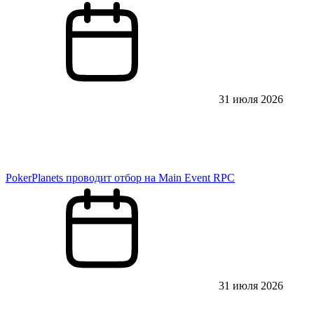
31 июля 2026
PokerPlanets проводит отбор на Main Event RPC
31 июля 2026