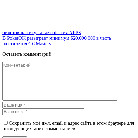
билетов на титульные события APPS
В PokerOK разыграет минимум $20,000,000 в честь
шестилетия GGMasters
Оставить комментарий
Сохранить моё имя, email и адрес сайта в этом браузере для
последующих моих комментариев.