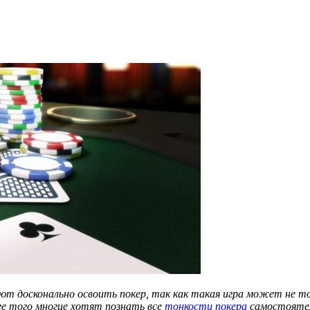
ют досконально освоить покер, так как такая игра может не т
ее того многие хотят познать все
тонкости покера
самостоятел