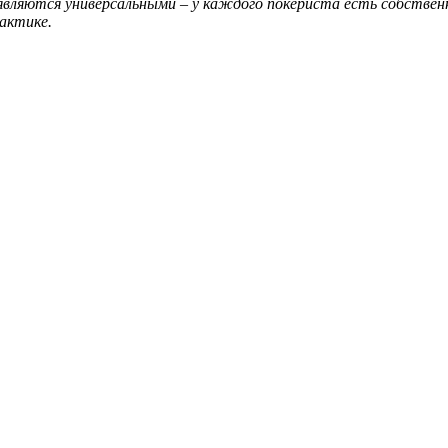
являются универсальными – у каждого покериста есть собствен
рактике.