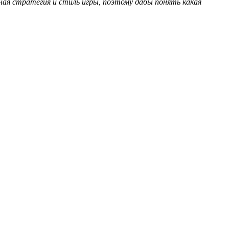
ная стратегия и стиль игры, поэтому дабы понять какая