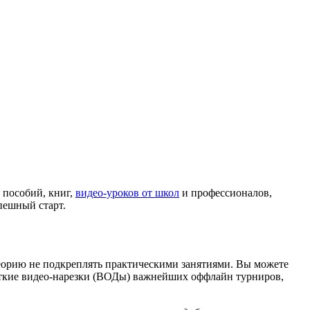
 пособий, книг,
видео-уроков от школ
и профессионалов,
пешный старт.
 теорию не подкреплять практическими занятиями. Вы можете
откие видео-нарезки (ВОДы) важнейших оффлайн турниров,