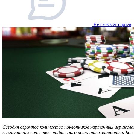
Нет комментариев
Сегодня огромное количество поклонников карточных игр жела
выступить в качестве стабильного источника заработка. Бол