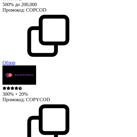
500% до 200,000
Промокод:
COPCOD
Обзор
300% + 20%
Промокод:
COPYCOD