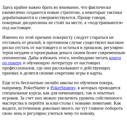
Здесь крайне важно брать во внимание, что фактически
ежемесячно создаются новые стратегии, а некоторые тактики
дорабатываются и совершенствуются. Проще говоря,
покерные дисциплины не стоят на месте, а «подстраиваются»
под настоящее.
Именно по этой причине покеристу следует стараться не
отставать от реалий, в противном случае существуют высокие
риски отстать от настоящего и остаться в прошлом, регулярно
терпя неудачи и проигрывая деньги своим более современным
оппонентам. Дабы избежать этого, необходимо читать
книги
по покеру
и обучающую литературу от настоящих
профессионалов, где они рассказывают о действующих
приемах и делятся своими секретами игры в карты.
Еще есть бесплатные онлайн школы по обучения покера,
например, PokerStarter и
PokerStrategy
, в которых проводятся
специальные курсы, как для начинающих, так и опытных
игроков. За счет них можно увеличить уровень собственного
мастерства и перейти за кэш-столы с новыми лимитами. Как
видите, источников довольно много, но тут главное побороть
свою лень и регулярно учиться чему-то новому.