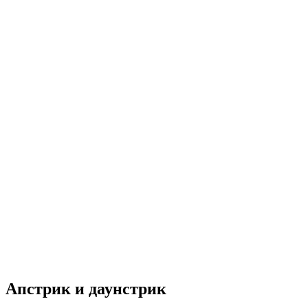
Апстрик и даунстрик