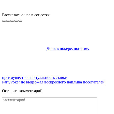
Рассказать о нас в соцсетях
Донк в покере: понятие,
преимущество и актуальность ставки
PartyPoker не выдержал воскресного наплыва посетителей
Оставить комментарий