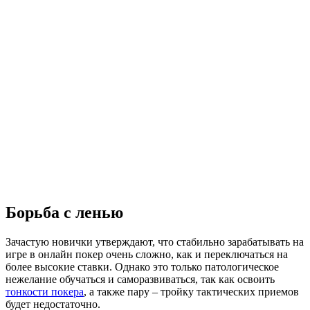
Борьба с ленью
Зачастую новички утверждают, что стабильно зарабатывать на
игре в онлайн покер очень сложно, как и переключаться на
более высокие ставки. Однако это только патологическое
нежелание обучаться и саморазвиваться, так как освоить
тонкости покера
, а также пару – тройку тактических приемов
будет недостаточно.