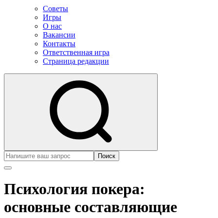
Советы
Игры
О нас
Вакансии
Контакты
Ответственная игра
Страница редакции
Поиск
Психология покера:
основные составляющие