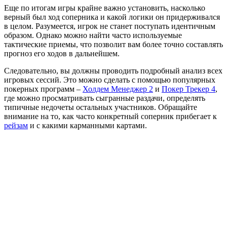
Еще по итогам игры крайне важно установить, насколько
верный был ход соперника и какой логики он придерживался
в целом. Разумеется, игрок не станет поступать идентичным
образом. Однако можно найти часто используемые
тактические приемы, что позволит вам более точно составлять
прогноз его ходов в дальнейшем.
Следовательно, вы должны проводить подробный анализ всех
игровых сессий. Это можно сделать с помощью популярных
покерных программ –
Холдем Менеджер 2
и
Покер Трекер 4
,
где можно просматривать сыгранные раздачи, определять
типичные недочеты остальных участников. Обращайте
внимание на то, как часто конкретный соперник прибегает к
рейзам
и с какими карманными картами.