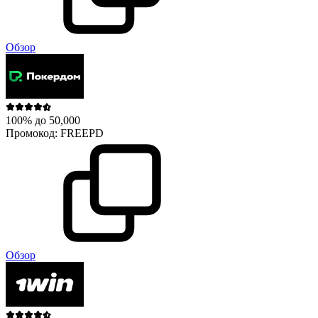
Обзор
100% до 50,000
Промокод:
FREEPD
Обзор