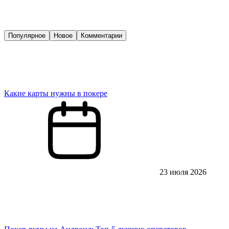
Популярное
Новое
Комментарии
Какие карты нужны в покере
23 июля 2026