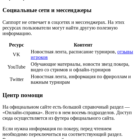
Социальные сети и мессенджеры
Саппорт не отвечает в соцсетях и мессенджерах. На этих
ресурсах пользователи могут найти другую полезную
информацию.
Ресурс
Контент
Новостная лента, расписание турниров,
отзывы
VK
игроков
Обучающие материалы, новости звезд покера,
YouTube
видео со стримов и офлайн-турниров
Новостная лента, информация по фрироллам и
Twitter
важным турнирам
Центр помощи
На официальном сайте есть большой справочный раздел —
«Онлайн-справка». Всего в нем восемь подразделов. Доступ
сюда осуществляется из футера официального сайта.
Если нужна информация по покеру, перед чтением
необходимо переключиться на соответствующий раздел.