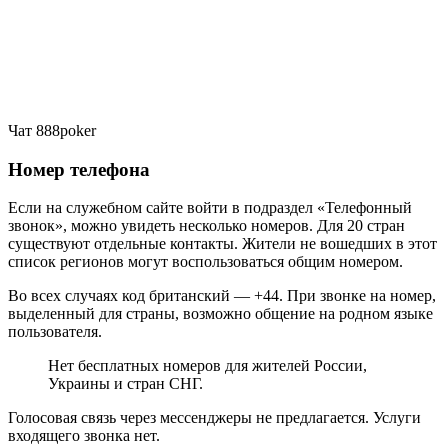
Чат 888poker
Номер телефона
Если на служебном сайте войти в подраздел «Телефонный
звонок», можно увидеть несколько номеров. Для 20 стран
существуют отдельные контакты. Жители не вошедших в этот
список регионов могут воспользоваться общим номером.
Во всех случаях код британский — +44. При звонке на номер,
выделенный для страны, возможно общение на родном языке
пользователя.
Нет бесплатных номеров для жителей России,
Украины и стран СНГ.
Голосовая связь через мессенджеры не предлагается. Услуги
входящего звонка нет.