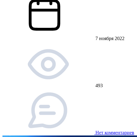
7 ноября 2022
493
Нет комментариев