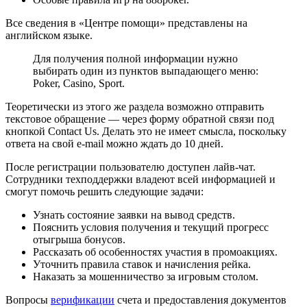
Все сведения в «Центре помощи» представлены на
английском языке.
Для получения полной информации нужно
выбирать один из пунктов выпадающего меню:
Poker, Casino, Sport.
Теоретически из этого же раздела возможно отправить
текстовое обращение — через форму обратной связи под
кнопкой Contact Us. Делать это не имеет смысла, поскольку
ответа на свой e-mail можно ждать до 10 дней.
После регистрации пользователю доступен лайв-чат.
Сотрудники техподдержки владеют всей информацией и
смогут помочь решить следующие задачи:
Узнать состояние заявки на вывод средств.
Пояснить условия получения и текущий прогресс
отыгрыша бонусов.
Рассказать об особенностях участия в промоакциях.
Уточнить правила ставок и начисления рейка.
Наказать за мошенничество за игровым столом.
Вопросы
верификации
счета и предоставления документов