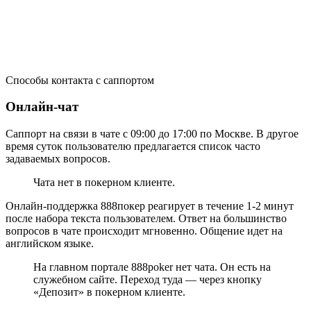
Способы контакта с саппортом
Онлайн-чат
Саппорт на связи в чате с 09:00 до 17:00 по Москве. В другое
время суток пользователю предлагается список часто
задаваемых вопросов.
Чата нет в покерном клиенте.
Онлайн-поддержка 888покер реагирует в течение 1-2 минут
после набора текста пользователем. Ответ на большинство
вопросов в чате происходит мгновенно. Общение идет на
английском языке.
На главном портале 888poker нет чата. Он есть на
служебном сайте. Переход туда — через кнопку
«Депозит» в покерном клиенте.