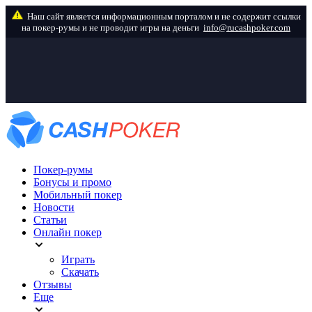
info@rucashpoker.com
Покер-румы
Бонусы и промо
Мобильный покер
Новости
Статьи
Онлайн покер
Играть
Скачать
Отзывы
Еще