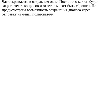
Чат открывается в отдельном окне. После того как он будет
закрыт, текст вопросов и ответов может быть сброшен. Не
предусмотрена возможность сохранения диалога через
отправку на e-mail пользователя.