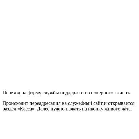
Переход на форму службы поддержки из покерного клиента
Происходит переадресация на служебный сайт и открывается
раздел «Касса». Далее нужно нажать на иконку живого чата.