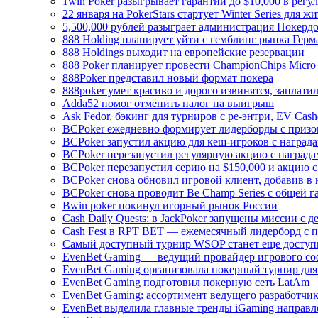
1win Poker разыгрывает гарантии до $10,000 в рег
22 января на PokerStars стартует Winter Series для
5,500,000 рублей разыграет администрация Покерд
888 Holding планирует уйти с гемблинг рынка Гер
888 Holdings выходит на европейские резервации
888 Poker планирует провести ChampionChips Micro 
888Poker представил новый формат покера
888poker умет красиво и дорого извинятся, заплати
Adda52 помог отменить налог на выигрыш
Ask Fedor, бэкинг для турниров с ре-энтри, EV Cas
BCPoker ежедневно формирует лидерборды с призо
BCPoker запустил акцию для кеш-игроков с наград
BCPoker перезапустил регулярную акцию с награда
BCPoker перезапустил серию на $150,000 и акцию 
BCPoker снова обновил игровой клиент, добавив в
BCPoker снова проводит Be Champ Series с общей г
Bwin poker покинул игорный рынок России
Cash Daily Quests: в JackPoker запущены миссии с
Cash Fest в RPT BET ― ежемесячный лидерборд с п
Cамый доступный турнир WSOP станет еще доступ
EvenBet Gaming — ведущий провайдер игрового соф
EvenBet Gaming организовала покерный турнир для
EvenBet Gaming подготовил покерную сеть LatAm
EvenBet Gaming: ассортимент ведущего разработчи
EvenBet выделила главные тренды iGaming направл