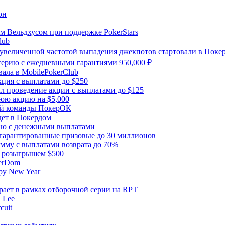
он
м Вельдхусом при поддержке PokerStars
lub
с увеличенной частотой выпадения джекпотов стартовали в Поке
серию с ежедневными гарантиями 950,000 ₽
вала в MobilePokerClub
кция с выплатами до $250
л проведение акции с выплатами до $125
нюю акцию на $5,000
ной команды ПокерОК
дет в Покердом
цию с денежными выплатами
 гарантированные призовые до 30 миллионов
мму с выплатами возврата до 70%
с розыгрышем $500
kerDom
py New Year
рает в рамках отборочной серии на RPT
 Lee
cuit