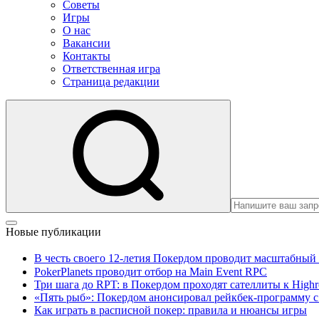
Советы
Игры
О нас
Вакансии
Контакты
Ответственная игра
Страница редакции
Новые публикации
В честь своего 12-летия Покердом проводит масштабный 
PokerPlanets проводит отбор на Main Event RPC
Три шага до RPT: в Покердом проходят сателлиты к Highro
«Пять рыб»: Покердом анонсировал рейкбек-программу с
Как играть в расписной покер: правила и нюансы игры